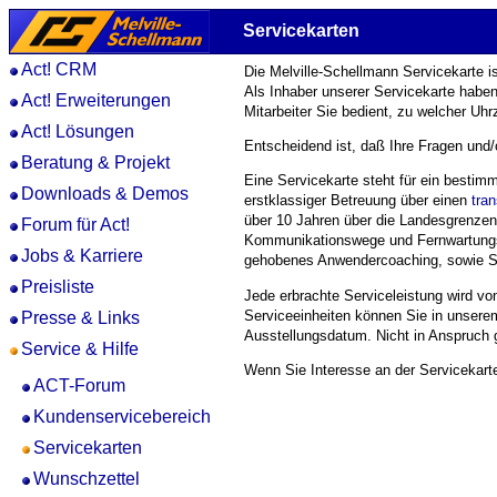
Servicekarten
Act! CRM
Die Melville-Schellmann Servicekarte ist
Als Inhaber unserer Servicekarte habe
Act! Erweiterungen
Mitarbeiter Sie bedient, zu welcher Uh
Act! Lösungen
Entscheidend ist, daß Ihre Fragen und
Beratung & Projekt
Eine Servicekarte steht für ein bestim
Downloads & Demos
erstklassiger Betreuung über einen
tra
über 10 Jahren über die Landesgrenzen h
Forum für Act!
Kommunikationswege und Fernwartungslö
Jobs & Karriere
gehobenes Anwendercoaching, sowie SQL-
Preisliste
Jede erbrachte Serviceleistung wird v
Serviceeinheiten können Sie in unser
Presse & Links
Ausstellungsdatum. Nicht in Anspruch
Service & Hilfe
Wenn Sie Interesse an der Servicekart
ACT-Forum
Kundenservicebereich
Servicekarten
Wunschzettel