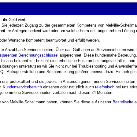
 ihr Geld wert...
n Sie jederzeit Zugang zu der gesammelten Kompetenz von Melville-Schellma
rzeit Ihr Anliegen bedient wird oder um welche Form des angestrebten Lösung e
/oder Wünsche kompetent beantwortet und erfüllt werden.
mte Anzahl an Serviceeinheiten. Über das Guthaben an Serviceeinheiten wird I
nsparenten Berechnungsschlüssel
abgerechnet. Diese kundennahe Betreuung, f
inaus bekannt ist, bezieht eine erhebliche Fülle an Leistungsvielfalt mit ei
sungen unterstützen wir Sie nicht nur bei Troubleshooting und Anwenderfra
Abfrageerstellung und Scripterstellung gehören ebenso dazu. Einfach gesagt -
on uns protokolliert und die jeweils in Anspruch genommenen Serviceeinheite
em
Kundenservicebereich
einsehen oder natürlich auch
telefonisch
bei uns erfr
 genommene Serviceeinheiten verfallen nach diesen 24 Monaten.
e von Melville-Schellmann haben, können Sie diese auf unserer
Bestellseite
a