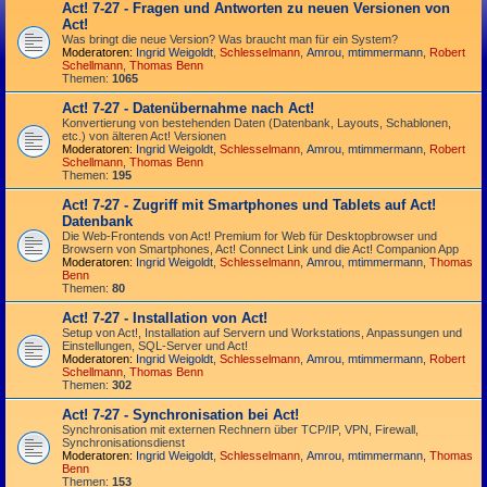
Act! 7-27 - Fragen und Antworten zu neuen Versionen von
Act!
Was bringt die neue Version? Was braucht man für ein System?
Moderatoren:
Ingrid Weigoldt
,
Schlesselmann
,
Amrou
,
mtimmermann
,
Robert
Schellmann
,
Thomas Benn
Themen:
1065
Act! 7-27 - Datenübernahme nach Act!
Konvertierung von bestehenden Daten (Datenbank, Layouts, Schablonen,
etc.) von älteren Act! Versionen
Moderatoren:
Ingrid Weigoldt
,
Schlesselmann
,
Amrou
,
mtimmermann
,
Robert
Schellmann
,
Thomas Benn
Themen:
195
Act! 7-27 - Zugriff mit Smart­phones und Tablets auf Act!
Datenbank
Die Web-Frontends von Act! Premium for Web für Desktop­browser und
Browsern von Smart­phones, Act! Connect Link und die Act! Companion App
Moderatoren:
Ingrid Weigoldt
,
Schlesselmann
,
Amrou
,
mtimmermann
,
Thomas
Benn
Themen:
80
Act! 7-27 - Installation von Act!
Setup von Act!, Installation auf Servern und Workstations, Anpassungen und
Einstellungen, SQL-Server und Act!
Moderatoren:
Ingrid Weigoldt
,
Schlesselmann
,
Amrou
,
mtimmermann
,
Robert
Schellmann
,
Thomas Benn
Themen:
302
Act! 7-27 - Synchronisation bei Act!
Synchro­nisation mit externen Rechnern über TCP/IP, VPN, Firewall,
Synchroni­sations­dienst
Moderatoren:
Ingrid Weigoldt
,
Schlesselmann
,
Amrou
,
mtimmermann
,
Thomas
Benn
Themen:
153