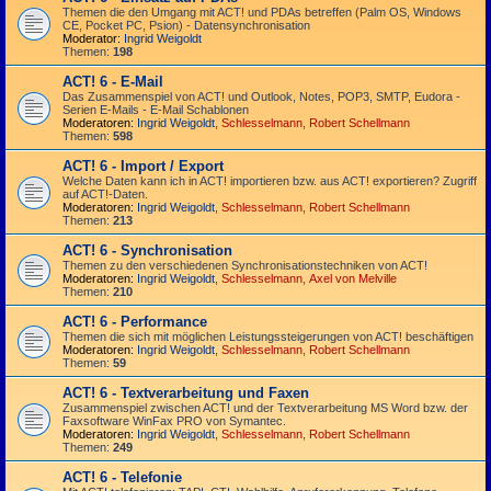
Themen die den Umgang mit ACT! und PDAs betreffen (Palm OS, Windows
CE, Pocket PC, Psion) - Datensynchronisation
Moderator:
Ingrid Weigoldt
Themen:
198
ACT! 6 - E-Mail
Das Zusammen­spiel von ACT! und Outlook, Notes, POP3, SMTP, Eudora -
Serien E-Mails - E-Mail Schablonen
Moderatoren:
Ingrid Weigoldt
,
Schlesselmann
,
Robert Schellmann
Themen:
598
ACT! 6 - Import / Export
Welche Daten kann ich in ACT! importieren bzw. aus ACT! exportieren? Zugriff
auf ACT!-Daten.
Moderatoren:
Ingrid Weigoldt
,
Schlesselmann
,
Robert Schellmann
Themen:
213
ACT! 6 - Synchro­nisation
Themen zu den verschiedenen Synchro­nisations­­techniken von ACT!
Moderatoren:
Ingrid Weigoldt
,
Schlesselmann
,
Axel von Melville
Themen:
210
ACT! 6 - Performance
Themen die sich mit möglichen Leistungssteigerungen von ACT! beschäftigen
Moderatoren:
Ingrid Weigoldt
,
Schlesselmann
,
Robert Schellmann
Themen:
59
ACT! 6 - Textverarbeitung und Faxen
Zusammenspiel zwischen ACT! und der Textverarbeitung MS Word bzw. der
Faxsoftware WinFax PRO von Symantec.
Moderatoren:
Ingrid Weigoldt
,
Schlesselmann
,
Robert Schellmann
Themen:
249
ACT! 6 - Telefonie