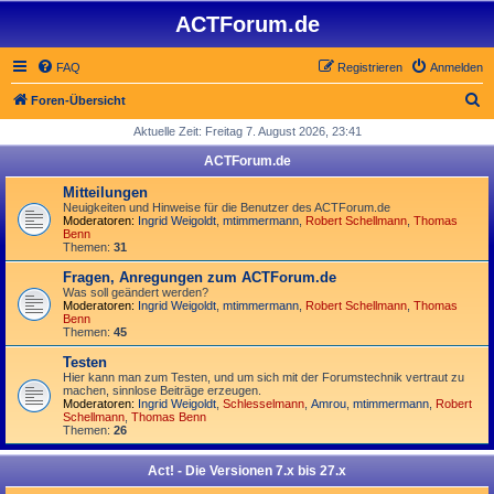
ACTForum.de
FAQ
Registrieren
Anmelden
S
Foren-Übersicht
u
Aktuelle Zeit: Freitag 7. August 2026, 23:41
c
ACTForum.de
h
Mitteilungen
e
Neuigkeiten und Hinweise für die Benutzer des ACTForum.de
Moderatoren:
Ingrid Weigoldt
,
mtimmermann
,
Robert Schellmann
,
Thomas
Benn
Themen:
31
Fragen, Anregungen zum ACTForum.de
Was soll geändert werden?
Moderatoren:
Ingrid Weigoldt
,
mtimmermann
,
Robert Schellmann
,
Thomas
Benn
Themen:
45
Testen
Hier kann man zum Testen, und um sich mit der Forumstechnik vertraut zu
machen, sinnlose Beiträge erzeugen.
Moderatoren:
Ingrid Weigoldt
,
Schlesselmann
,
Amrou
,
mtimmermann
,
Robert
Schellmann
,
Thomas Benn
Themen:
26
Act! - Die Versionen 7.x bis 27.x