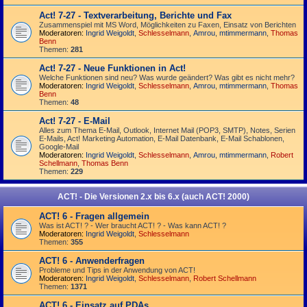
Act! 7-27 - Text­­ver­arbei­tung, Berichte und Fax
Zusammenspiel mit MS Word, Möglichkeiten zu Faxen, Einsatz von Berichten
Moderatoren:
Ingrid Weigoldt
,
Schlesselmann
,
Amrou
,
mtimmermann
,
Thomas
Benn
Themen:
281
Act! 7-27 - Neue Funktionen in Act!
Welche Funktionen sind neu? Was wurde geändert? Was gibt es nicht mehr?
Moderatoren:
Ingrid Weigoldt
,
Schlesselmann
,
Amrou
,
mtimmermann
,
Thomas
Benn
Themen:
48
Act! 7-27 - E-Mail
Alles zum Thema E-Mail, Outlook, Internet Mail (POP3, SMTP), Notes, Serien
E-Mails, Act! Marketing Automation, E-Mail Datenbank, E-Mail Schablonen,
Google-Mail
Moderatoren:
Ingrid Weigoldt
,
Schlesselmann
,
Amrou
,
mtimmermann
,
Robert
Schellmann
,
Thomas Benn
Themen:
229
ACT! - Die Versionen 2.x bis 6.x (auch ACT! 2000)
ACT! 6 - Fragen allgemein
Was ist ACT! ? - Wer braucht ACT! ? - Was kann ACT! ?
Moderatoren:
Ingrid Weigoldt
,
Schlesselmann
Themen:
355
ACT! 6 - Anwender­fragen
Probleme und Tips in der Anwendung von ACT!
Moderatoren:
Ingrid Weigoldt
,
Schlesselmann
,
Robert Schellmann
Themen:
1371
ACT! 6 - Einsatz auf PDAs