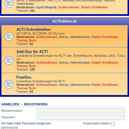
Mit ACT! telefonieren: TAPI, CTI, Wahlhilfe, Anrufererkennung, Telefone,
Telefonfelder
Moderatoren:
Ingrid Weigoldt
,
Schlesselmann
,
Robert Schellmann
Themen:
151
ACTAddons.de
ACT!-Schnittstellen
ACT2PCK, ACT2KHK, ACTAccess
Moderatoren:
Schlesselmann
,
Amrou
,
mtimmermann
,
Robert Schellmann
,
Thomas Benn
Themen:
52
Add-Ons für ACT!
Zusätzliche Erweiterungen für ACT! wie: SchnellSuche, AutoData, 1An1, CoCo,
etc.
Moderatoren:
Schlesselmann
,
Amrou
,
mtimmermann
,
Robert Schellmann
,
Thomas Benn
Themen:
120
FreeOns
kostenlose Erweiterungen für ACT!
Moderatoren:
Schlesselmann
,
Amrou
,
mtimmermann
,
Robert Schellmann
,
Thomas Benn
Themen:
93
ANMELDEN
•
REGISTRIEREN
Benutzername:
Passwort:
Ich habe mein Passwort vergessen
Angemeldet bleiben