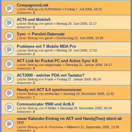
CompagnionLink
Letzter Beitrag von
RJKHelmer
«
Freitag 7. Juli 2006, 18:22
Antworten:
3
ACT6 und Mobile5
Letzter Beitrag von
gersh
«
Montag 26. Juni 2006, 11:17
Antworten:
6
Sync -> Persönl.Datensatz
Letzter Beitrag von
gersh
«
Donnerstag 22. Juni 2006, 10:29
Probleme mit T Mobile MDA Pro
Letzter Beitrag von
gersh
«
Montag 19. Juni 2006, 17:02
Antworten:
2
ACT Link for Pocket PC und Active Sync 4.0
Letzter Beitrag von
stegermaier
«
Dienstag 31. Januar 2006, 16:17
Antworten:
4
ACT2000 - welcher PDA mit Tastatur?
Letzter Beitrag von
Frank
«
Freitag 27. Januar 2006, 08:14
Antworten:
2
Handy mit ACT 6.0 synchronisieren
Letzter Beitrag von
em4ecaps
«
Sonntag 18. Dezember 2005, 12:42
Antworten:
1
Communicator 9500 und Act6.0
Letzter Beitrag von
H Müller
«
Dienstag 29. November 2005, 09:24
Antworten:
8
neuer Kalender-Eintrag im ACT und Handy(Treo) stürzt ab
!?!?
Letzter Beitrag von
N. Prochnow
«
Mittwoch 21. September 2005, 13:39
Antworten:
1