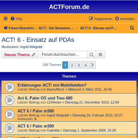
ACTForum.de
FAQ
Registrieren
Anmelden
S
Foren-Übersicht
ACT! - Die Versionen 2.x bis 6.x (auch ACT! 2000)
ACT! 6 - Einsatz auf PDAs
u
ACT! 6 - Einsatz auf PDAs
c
Moderator:
Ingrid Weigoldt
h
Suche
Erweiterte Suche
Neues Thema
e
1
2
3
4
Nächste
198 Themen
Themen
Erfahrungen ACT! mit Mobiltelefon?
Letzter Beitrag von
Backoffice1
«
Mittwoch 2. März 2011, 16:46
Act 6, Palm OS und Treo 680
Letzter Beitrag von
1234maxi
«
Dienstag 21. Dezember 2010, 12:58
ACT 6 / Palm m500
Letzter Beitrag von
Ingrid Weigoldt
«
Dienstag 16. Februar 2010, 10:27
Antworten:
5
ACT 6 / Palm m500
Letzter Beitrag von
Gabriela
«
Dienstag 1. September 2009, 15:28