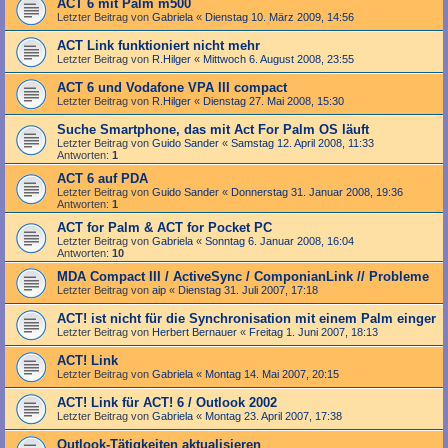
ACT 6 mit Palm m500
Letzter Beitrag von
Gabriela
«
Dienstag 10. März 2009, 14:56
ACT Link funktioniert nicht mehr
Letzter Beitrag von
R.Hilger
«
Mittwoch 6. August 2008, 23:55
ACT 6 und Vodafone VPA III compact
Letzter Beitrag von
R.Hilger
«
Dienstag 27. Mai 2008, 15:30
Suche Smartphone, das mit Act For Palm OS läuft
Letzter Beitrag von
Guido Sander
«
Samstag 12. April 2008, 11:33
Antworten:
1
ACT 6 auf PDA
Letzter Beitrag von
Guido Sander
«
Donnerstag 31. Januar 2008, 19:36
Antworten:
1
ACT for Palm & ACT for Pocket PC
Letzter Beitrag von
Gabriela
«
Sonntag 6. Januar 2008, 16:04
Antworten:
10
MDA Compact III / ActiveSync / ComponianLink // Probleme
Letzter Beitrag von
aip
«
Dienstag 31. Juli 2007, 17:18
ACT! ist nicht für die Synchronisation mit einem Palm einger
Letzter Beitrag von
Herbert Bernauer
«
Freitag 1. Juni 2007, 18:13
ACT! Link
Letzter Beitrag von
Gabriela
«
Montag 14. Mai 2007, 20:15
ACT! Link für ACT! 6 / Outlook 2002
Letzter Beitrag von
Gabriela
«
Montag 23. April 2007, 17:38
Outlook-Tätigkeiten aktualisieren