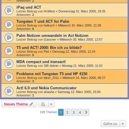
Antworten:
2
iPaq und ACT
Letzter Beitrag von
HvWest
«
Donnerstag 31. März 2005, 19:35
Antworten:
2
Tungsten T und ACT for Palm
Letzter Beitrag von
heikoch
«
Mittwoch 30. März 2005, 21:38
Antworten:
6
Palm Notizen umwandeln in Act Notizen
Letzter Beitrag von
Gassner
«
Mittwoch 30. März 2005, 12:57
T5 und ACT! 2000: Bin ich zu blöde?
Letzter Beitrag von
Piet
«
Dienstag 22. März 2005, 12:24
Antworten:
6
MDA compact und transact!
Letzter Beitrag von
SIE-Admin
«
Montag 21. März 2005, 11:02
Probleme mit Tungsten T5 und HP 4150
Letzter Beitrag von
biker_2011
«
Mittwoch 16. März 2005, 08:27
Antworten:
3
Act! 6.0 und Nokia Communicator
Letzter Beitrag von
ahauha
«
Samstag 12. März 2005, 15:06
Antworten:
1
Neues Thema
1
2
3
4
Nächste
198 Themen
Gehe zu