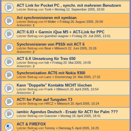
ACT Link for Pocket PC , synchr. mit mehreren Benutzern
Letzter Beitrag von
Tonti
«
Montag 12. September 2005, 18:00
Act synchronisieren mit symbian
Letzter Beitrag von
H Müller
«
Freitag 26. August 2005, 20:09
Antworten:
1
ACT! 6.03 + Garmin iQue M5 + ACT-Link for PPC
Letzter Beitrag von
guenther-wagner
«
Freitag 29. Juli 2005, 13:01
Synchronisieren von P910i mit ACT 6
Letzter Beitrag von
Beat
«
Mittwoch 22. Juni 2005, 15:26
Antworten:
2
ACT 6.X Umsetzung für Treo 650
Letzter Beitrag von
hdt
«
Freitag 20. Mai 2005, 19:05
Antworten:
2
Synchronisation ACT6 mit Nokia 9300
Letzter Beitrag von
Lanz
«
Donnerstag 19. Mai 2005, 17:32
Kann "Doppelte" Kontakte NICHT löschen
Letzter Beitrag von
Frank
«
Mittwoch 20. April 2005, 10:54
Antworten:
2
ACT! for Palm auf Tungsten T3
Letzter Beitrag von
HRCZ
«
Mittwoch 20. April 2005, 10:24
iambic Agendus Deutsch - Ersatz für ACT! for Palm ???
Letzter Beitrag von
Gassner
«
Montag 18. April 2005, 18:41
ACT & FIREFOX
Letzter Beitrag von
Tommy
«
Dienstag 5. April 2005, 16:25