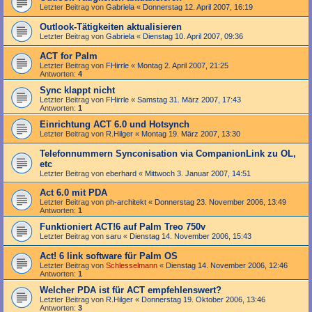
Letzter Beitrag von
Gabriela
«
Donnerstag 12. April 2007, 16:19
Outlook-Tätigkeiten aktualisieren
Letzter Beitrag von
Gabriela
«
Dienstag 10. April 2007, 09:36
ACT for Palm
Letzter Beitrag von
FHirrle
«
Montag 2. April 2007, 21:25
Antworten:
4
Sync klappt nicht
Letzter Beitrag von
FHirrle
«
Samstag 31. März 2007, 17:43
Antworten:
1
Einrichtung ACT 6.0 und Hotsynch
Letzter Beitrag von
R.Hilger
«
Montag 19. März 2007, 13:30
Telefonnummern Synconisation via CompanionLink zu OL,
etc
Letzter Beitrag von
eberhard
«
Mittwoch 3. Januar 2007, 14:51
Act 6.0 mit PDA
Letzter Beitrag von
ph-architekt
«
Donnerstag 23. November 2006, 13:49
Antworten:
1
Funktioniert ACT!6 auf Palm Treo 750v
Letzter Beitrag von
saru
«
Dienstag 14. November 2006, 15:43
Act! 6 link software für Palm OS
Letzter Beitrag von
Schlesselmann
«
Dienstag 14. November 2006, 12:46
Antworten:
1
Welcher PDA ist für ACT empfehlenswert?
Letzter Beitrag von
R.Hilger
«
Donnerstag 19. Oktober 2006, 13:46
Antworten:
3