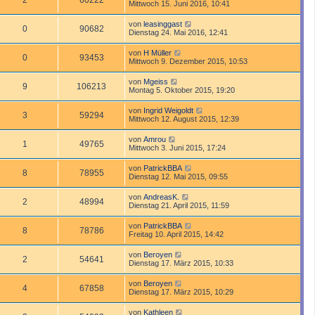
2
60222
Mittwoch 15. Juni 2016, 10:41
von
leasinggast
0
90682
Dienstag 24. Mai 2016, 12:41
von
H Müller
0
93453
Mittwoch 9. Dezember 2015, 10:53
von
Mgeiss
9
106213
Montag 5. Oktober 2015, 19:20
von
Ingrid Weigoldt
3
59294
Mittwoch 12. August 2015, 12:39
von
Amrou
1
49765
Mittwoch 3. Juni 2015, 17:24
von
PatrickBBA
8
78955
Dienstag 12. Mai 2015, 09:55
von
AndreasK.
2
48994
Dienstag 21. April 2015, 11:59
von
PatrickBBA
8
78786
Freitag 10. April 2015, 14:42
von
Beroyen
2
54641
Dienstag 17. März 2015, 10:33
von
Beroyen
4
67858
Dienstag 17. März 2015, 10:29
von
Kathleen