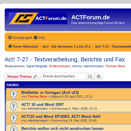
ACTForum.de
Das deutschsprachige Forum für Act!
Schnellzugriff
FAQ
Foren-Übersicht
Act! - Die Versionen 7.x bis 27.x
Act! 7-27 - Text­­ver­arb
Act! 7-27 - Text­­ver­arbei­tung, Berichte und Fax
Moderatoren:
Ingrid Weigoldt
,
Schlesselmann
,
Amrou
,
mtimmermann
,
Thomas Benn
Suche
Erweiterte Such
Neues Thema
THEMEN
Bildfelder in Vorlagen (Act! v23)
von
Thomas Benn
»
Mittwoch 28. April 2021, 15:11
ACT! 10 und Word 2007
von
mtimmermann
»
Donnerstag 6. März 2008, 16:31
ACT!10 und Word XP/2003: ACT! Menü fehlt
von
mtimmermann
»
Donnerstag 29. Mai 2008, 10:49
Berichte wollen sich nicht ausdrucken lassen