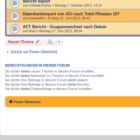
Bericht export
von
Christa Fuchs
»
Montag 7. Oktober 2013, 14:22
Datenbankimport von ACt nach Tobit FAxware 10?
von
Iceman81
»
Freitag 21. Juni 2013, 08:41
ACT Bericht - Gruppenwechsel nach Datum
von
Kurt
»
Montag 17. Juni 2013, 08:04
Neues Thema
Zurück zur Foren-Übersicht
BERECHTIGUNGEN IN DIESEM FORUM
Sie dürfen
keine
neuen Themen in diesem Forum erstellen.
Sie dürfen
keine
Antworten zu Themen in diesem Forum erstellen.
Sie dürfen Ihre Beiträge in diesem Forum
nicht
ändern.
Sie dürfen Ihre Beiträge in diesem Forum
nicht
löschen.
Sie dürfen
keine
Dateianhänge in diesem Forum erstellen.
Foren-Übersicht