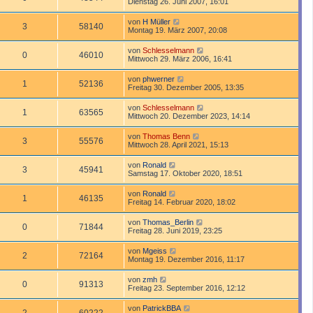
Dienstag 26. Juni 2007, 16:01
von
H Müller
3
58140
Montag 19. März 2007, 20:08
von
Schlesselmann
0
46010
Mittwoch 29. März 2006, 16:41
von
phwerner
1
52136
Freitag 30. Dezember 2005, 13:35
von
Schlesselmann
1
63565
Mittwoch 20. Dezember 2023, 14:14
von
Thomas Benn
3
55576
Mittwoch 28. April 2021, 15:13
von
Ronald
3
45941
Samstag 17. Oktober 2020, 18:51
von
Ronald
1
46135
Freitag 14. Februar 2020, 18:02
von
Thomas_Berlin
0
71844
Freitag 28. Juni 2019, 23:25
von
Mgeiss
2
72164
Montag 19. Dezember 2016, 11:17
von
zmh
0
91313
Freitag 23. September 2016, 12:12
von
PatrickBBA