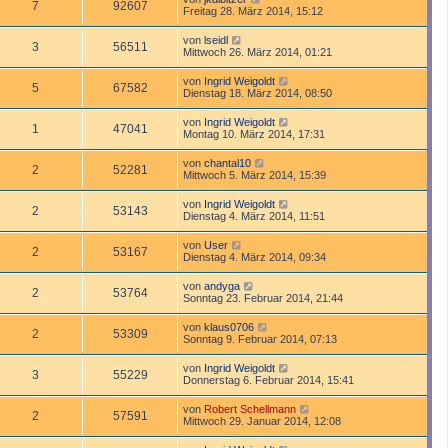
7
92607
Freitag 28. März 2014, 15:12
von
lseidl
3
56511
Mittwoch 26. März 2014, 01:21
von
Ingrid Weigoldt
5
67582
Dienstag 18. März 2014, 08:50
von
Ingrid Weigoldt
1
47041
Montag 10. März 2014, 17:31
von
chantal10
2
52281
Mittwoch 5. März 2014, 15:39
von
Ingrid Weigoldt
2
53143
Dienstag 4. März 2014, 11:51
von
User
2
53167
Dienstag 4. März 2014, 09:34
von
andyga
2
53764
Sonntag 23. Februar 2014, 21:44
von
klaus0706
2
53309
Sonntag 9. Februar 2014, 07:13
von
Ingrid Weigoldt
3
55229
Donnerstag 6. Februar 2014, 15:41
von
Robert Schellmann
2
57591
Mittwoch 29. Januar 2014, 12:08