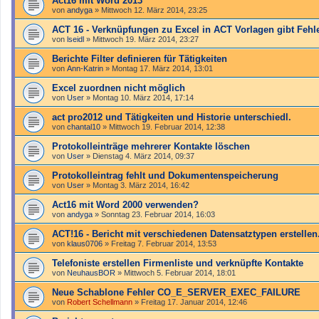
Act16 mit Word 2013
von
andyga
»
Mittwoch 12. März 2014, 23:25
ACT 16 - Verknüpfungen zu Excel in ACT Vorlagen gibt Fehl
von
lseidl
»
Mittwoch 19. März 2014, 23:27
Berichte Filter definieren für Tätigkeiten
von
Ann-Katrin
»
Montag 17. März 2014, 13:01
Excel zuordnen nicht möglich
von
User
»
Montag 10. März 2014, 17:14
act pro2012 und Tätigkeiten und Historie unterschiedl.
von
chantal10
»
Mittwoch 19. Februar 2014, 12:38
Protokolleinträge mehrerer Kontakte löschen
von
User
»
Dienstag 4. März 2014, 09:37
Protokolleintrag fehlt und Dokumentenspeicherung
von
User
»
Montag 3. März 2014, 16:42
Act16 mit Word 2000 verwenden?
von
andyga
»
Sonntag 23. Februar 2014, 16:03
ACT!16 - Bericht mit verschiedenen Datensatztypen erstellen
von
klaus0706
»
Freitag 7. Februar 2014, 13:53
Telefoniste erstellen Firmenliste und verknüpfte Kontakte
von
NeuhausBOR
»
Mittwoch 5. Februar 2014, 18:01
Neue Schablone Fehler CO_E_SERVER_EXEC_FAILURE
von
Robert Schellmann
»
Freitag 17. Januar 2014, 12:46