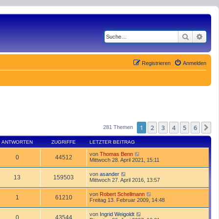
Suche
Erwe
Registrieren
Anmelden
1
2
3
4
5
6
N
281 Themen
ANTWORTEN
ZUGRIFFE
LETZTER BEITRAG
von
Thomas Benn
0
44512
Mittwoch 28. April 2021, 15:11
von
asander
13
159503
Mittwoch 27. April 2016, 13:57
von
Robert Schellmann
1
61210
Freitag 13. Februar 2009, 14:48
von
Ingrid Weigoldt
0
43544