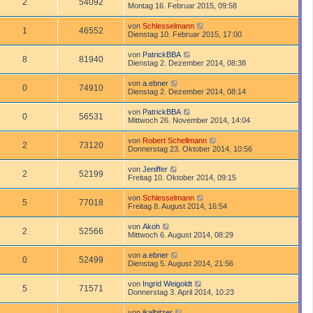
2
54092
Montag 16. Februar 2015, 09:58
von
Schlesselmann
1
46552
Dienstag 10. Februar 2015, 17:00
von
PatrickBBA
8
81940
Dienstag 2. Dezember 2014, 08:38
von
a.ebner
0
74910
Dienstag 2. Dezember 2014, 08:14
von
PatrickBBA
0
56531
Mittwoch 26. November 2014, 14:04
von
Robert Schellmann
2
73120
Donnerstag 23. Oktober 2014, 10:56
von
Jeniffer
2
52199
Freitag 10. Oktober 2014, 09:15
von
Schlesselmann
5
77018
Freitag 8. August 2014, 16:54
von
Akoh
2
52566
Mittwoch 6. August 2014, 08:29
von
a.ebner
0
52499
Dienstag 5. August 2014, 21:56
von
Ingrid Weigoldt
5
71571
Donnerstag 3. April 2014, 10:23
von
jkalbitzer