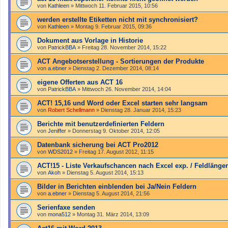
von
Kathleen
»
Mittwoch 11. Februar 2015, 10:56
werden erstellte Etiketten nicht mit synchronisiert?
von
Kathleen
»
Montag 9. Februar 2015, 09:36
Dokument aus Vorlage in Historie
von
PatrickBBA
»
Freitag 28. November 2014, 15:22
ACT Angebotserstellung - Sortierungen der Produkte
von
a.ebner
»
Dienstag 2. Dezember 2014, 08:14
eigene Offerten aus ACT 16
von
PatrickBBA
»
Mittwoch 26. November 2014, 14:04
ACT! 15,16 und Word oder Excel starten sehr langsam
von
Robert Schellmann
»
Dienstag 28. Januar 2014, 15:23
Berichte mit benutzerdefinierten Feldern
von
Jeniffer
»
Donnerstag 9. Oktober 2014, 12:05
Datenbank sicherung bei ACT Pro2012
von
WDS2012
»
Freitag 17. August 2012, 11:15
ACT!15 - Liste Verkaufschancen nach Excel exp. / Feldlänge
von
Akoh
»
Dienstag 5. August 2014, 15:13
Bilder in Berichten einblenden bei Ja/Nein Feldern
von
a.ebner
»
Dienstag 5. August 2014, 21:56
Serienfaxe senden
von
mona512
»
Montag 31. März 2014, 13:09