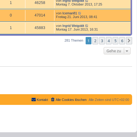
von
Ingrid Weigoldt
1
46258
Montag 7. Oktober 2013, 17:25
von
Iceman81
0
47014
Freitag 21. Juni 2013, 08:41
von
Ingrid Weigoldt
1
45883
Montag 17. Juni 2013, 16:31
1
2
3
4
5
6
N
281 Themen
Gehe zu
Kontakt
Alle Cookies löschen
Alle Zeiten sind
UTC+02:00