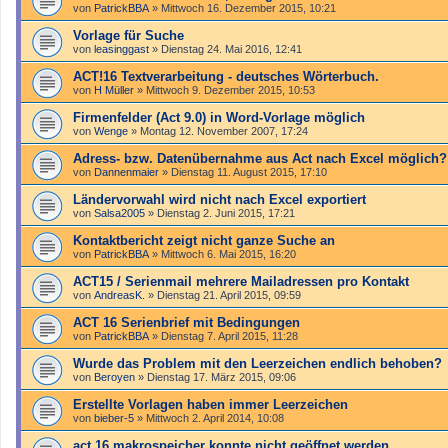
von
PatrickBBA
»
Mittwoch 16. Dezember 2015, 10:21
Vorlage für Suche
von
leasinggast
»
Dienstag 24. Mai 2016, 12:41
ACT!16 Textverarbeitung - deutsches Wörterbuch.
von
H Müller
»
Mittwoch 9. Dezember 2015, 10:53
Firmenfelder (Act 9.0) in Word-Vorlage möglich
von
Wenge
»
Montag 12. November 2007, 17:24
Adress- bzw. Datenübernahme aus Act nach Excel möglich?
von
Dannenmaier
»
Dienstag 11. August 2015, 17:10
Ländervorwahl wird nicht nach Excel exportiert
von
Salsa2005
»
Dienstag 2. Juni 2015, 17:21
Kontaktbericht zeigt nicht ganze Suche an
von
PatrickBBA
»
Mittwoch 6. Mai 2015, 16:20
ACT15 / Serienmail mehrere Mailadressen pro Kontakt
von
AndreasK.
»
Dienstag 21. April 2015, 09:59
ACT 16 Serienbrief mit Bedingungen
von
PatrickBBA
»
Dienstag 7. April 2015, 11:28
Wurde das Problem mit den Leerzeichen endlich behoben?
von
Beroyen
»
Dienstag 17. März 2015, 09:06
Erstellte Vorlagen haben immer Leerzeichen
von
bieber-5
»
Mittwoch 2. April 2014, 10:08
act 16 makrospeicher konnte nicht geöffnet werden