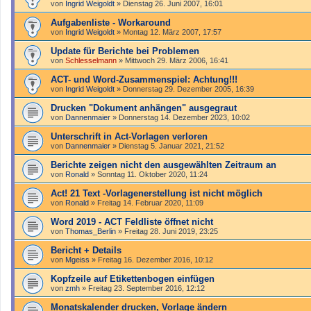
von
Ingrid Weigoldt
»
Dienstag 26. Juni 2007, 16:01
Aufgabenliste - Workaround
von
Ingrid Weigoldt
»
Montag 12. März 2007, 17:57
Update für Berichte bei Problemen
von
Schlesselmann
»
Mittwoch 29. März 2006, 16:41
ACT- und Word-Zusammenspiel: Achtung!!!
von
Ingrid Weigoldt
»
Donnerstag 29. Dezember 2005, 16:39
Drucken "Dokument anhängen" ausgegraut
von
Dannenmaier
»
Donnerstag 14. Dezember 2023, 10:02
Unterschrift in Act-Vorlagen verloren
von
Dannenmaier
»
Dienstag 5. Januar 2021, 21:52
Berichte zeigen nicht den ausgewählten Zeitraum an
von
Ronald
»
Sonntag 11. Oktober 2020, 11:24
Act! 21 Text -Vorlagenerstellung ist nicht möglich
von
Ronald
»
Freitag 14. Februar 2020, 11:09
Word 2019 - ACT Feldliste öffnet nicht
von
Thomas_Berlin
»
Freitag 28. Juni 2019, 23:25
Bericht + Details
von
Mgeiss
»
Freitag 16. Dezember 2016, 10:12
Kopfzeile auf Etikettenbogen einfügen
von
zmh
»
Freitag 23. September 2016, 12:12
Monatskalender drucken, Vorlage ändern