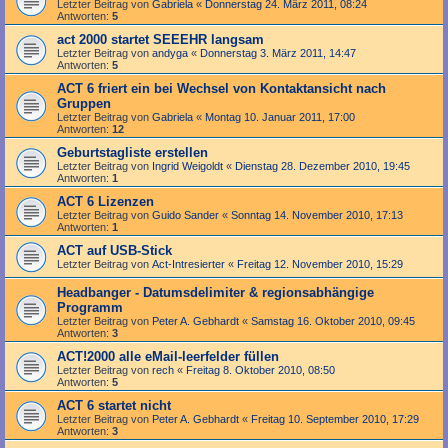
Letzter Beitrag von
Gabriela
«
Donnerstag 24. März 2011, 08:24
Antworten:
5
act 2000 startet SEEEHR langsam
Letzter Beitrag von
andyga
«
Donnerstag 3. März 2011, 14:47
Antworten:
5
ACT 6 friert ein bei Wechsel von Kontaktansicht nach
Gruppen
Letzter Beitrag von
Gabriela
«
Montag 10. Januar 2011, 17:00
Antworten:
12
Geburtstagliste erstellen
Letzter Beitrag von
Ingrid Weigoldt
«
Dienstag 28. Dezember 2010, 19:45
Antworten:
1
ACT 6 Lizenzen
Letzter Beitrag von
Guido Sander
«
Sonntag 14. November 2010, 17:13
Antworten:
1
ACT auf USB-Stick
Letzter Beitrag von
Act-Intresierter
«
Freitag 12. November 2010, 15:29
Headbanger - Datumsdelimiter & regionsabhängige
Programm
Letzter Beitrag von
Peter A. Gebhardt
«
Samstag 16. Oktober 2010, 09:45
Antworten:
3
ACT!2000 alle eMail-leerfelder füllen
Letzter Beitrag von
rech
«
Freitag 8. Oktober 2010, 08:50
Antworten:
5
ACT 6 startet nicht
Letzter Beitrag von
Peter A. Gebhardt
«
Freitag 10. September 2010, 17:29
Antworten:
3