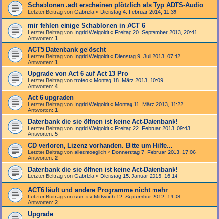
Schablonen .adt erscheinen plötzlich als Typ ADTS-Audio
Letzter Beitrag von
Gabriela
«
Dienstag 4. Februar 2014, 11:39
mir fehlen einige Schablonen in ACT 6
Letzter Beitrag von
Ingrid Weigoldt
«
Freitag 20. September 2013, 20:41
Antworten:
1
ACT5 Datenbank gelöscht
Letzter Beitrag von
Ingrid Weigoldt
«
Dienstag 9. Juli 2013, 07:42
Antworten:
1
Upgrade von Act 6 auf Act 13 Pro
Letzter Beitrag von
trofeo
«
Montag 18. März 2013, 10:09
Antworten:
4
Act 6 upgraden
Letzter Beitrag von
Ingrid Weigoldt
«
Montag 11. März 2013, 11:22
Antworten:
1
Datenbank die sie öffnen ist keine Act-Datenbank!
Letzter Beitrag von
Ingrid Weigoldt
«
Freitag 22. Februar 2013, 09:43
Antworten:
5
CD verloren, Lizenz vorhanden. Bitte um Hilfe...
Letzter Beitrag von
allesmoeglich
«
Donnerstag 7. Februar 2013, 17:06
Antworten:
2
Datenbank die sie öffnen ist keine Act-Datenbank!
Letzter Beitrag von
Gabriela
«
Dienstag 15. Januar 2013, 16:14
ACT6 läuft und andere Programme nicht mehr
Letzter Beitrag von
sun-x
«
Mittwoch 12. September 2012, 14:08
Antworten:
2
Upgrade