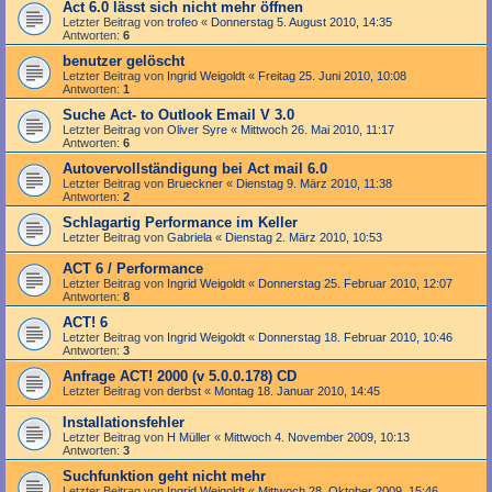
Act 6.0 lässt sich nicht mehr öffnen
Letzter Beitrag von
trofeo
«
Donnerstag 5. August 2010, 14:35
Antworten:
6
benutzer gelöscht
Letzter Beitrag von
Ingrid Weigoldt
«
Freitag 25. Juni 2010, 10:08
Antworten:
1
Suche Act- to Outlook Email V 3.0
Letzter Beitrag von
Oliver Syre
«
Mittwoch 26. Mai 2010, 11:17
Antworten:
6
Autovervollständigung bei Act mail 6.0
Letzter Beitrag von
Brueckner
«
Dienstag 9. März 2010, 11:38
Antworten:
2
Schlagartig Performance im Keller
Letzter Beitrag von
Gabriela
«
Dienstag 2. März 2010, 10:53
ACT 6 / Performance
Letzter Beitrag von
Ingrid Weigoldt
«
Donnerstag 25. Februar 2010, 12:07
Antworten:
8
ACT! 6
Letzter Beitrag von
Ingrid Weigoldt
«
Donnerstag 18. Februar 2010, 10:46
Antworten:
3
Anfrage ACT! 2000 (v 5.0.0.178) CD
Letzter Beitrag von
derbst
«
Montag 18. Januar 2010, 14:45
Installationsfehler
Letzter Beitrag von
H Müller
«
Mittwoch 4. November 2009, 10:13
Antworten:
3
Suchfunktion geht nicht mehr
Letzter Beitrag von
Ingrid Weigoldt
«
Mittwoch 28. Oktober 2009, 15:46