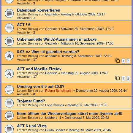
Antworten:
3
Datenbank konvertieren
Letzter Beitrag von
Gabriela
«
Freitag 9. Oktober 2009, 10:17
Antworten:
1
ACT ! 6
Letzter Beitrag von
Gabriela
«
Mittwoch 30. September 2009, 17:22
Antworten:
2
Unbehandelte Win32-Ausnahmen in act.exe
Letzter Beitrag von
Gabriela
«
Mittwoch 16. September 2009, 17:08
6.03 => Was ist geändert worden?
Letzter Beitrag von
asander
«
Dienstag 8. September 2009, 22:22
Antworten:
17
1
2
ACT und Mozilla Firefox
Letzter Beitrag von
Gabriela
«
Dienstag 25. August 2009, 17:45
Antworten:
17
1
2
Umstieg von 6.0 auf 10.0?
Letzter Beitrag von
Robert Schellmann
«
Donnerstag 20. August 2009, 09:44
Antworten:
8
Trojaner Fund?
Letzter Beitrag von
LongThomas
«
Montag 11. Mai 2009, 19:36
Beim öffnen der Wiedervorlagen stürzt mein System ab!!!
Letzter Beitrag von
luebbers_1
«
Donnerstag 7. Mai 2009, 20:42
ACT 6 und Vista
Letzter Beitrag von
Guido Sander
«
Montag 30. März 2009, 20:46