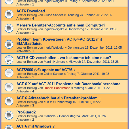
Letzter Beitrag von
Ingrid Weigoldt
«
Freitag 7. September 2012, 09:11
Antworten:
1
ACT6 Download
Letzter Beitrag von
Guido Sander
«
Dienstag 24. Januar 2012, 22:56
Antworten:
4
Mehrere Benutzer-Accounts auf einem Computer?
Letzter Beitrag von
Ingrid Weigoldt
«
Donnerstag 12. Januar 2012, 13:53
Antworten:
1
Problem beim Konvertieren ACT6->ACT2011 mit
EMAILs/Dateie
Letzter Beitrag von
Ingrid Weigoldt
«
Donnerstag 15. Dezember 2011, 12:05
Antworten:
1
ACT! 6 CD verschollen - wo bekomme ich eine neue?
Letzter Beitrag von
Martin Helmers
«
Mittwoch 14. Dezember 2011, 15:28
ACT!2000 (v5) update auf ACT!6.x
Letzter Beitrag von
Guido Sander
«
Freitag 7. Oktober 2011, 19:23
Antworten:
1
ACT 6.X auf ACT 2011 Probleme mit Datenbankübernahme
Letzter Beitrag von
Robert Schellmann
«
Montag 4. Juli 2011, 11:22
Antworten:
4
ACT 6 Adressbuch hat ein Datenbankproblem...
Letzter Beitrag von
sun-x
«
Donnerstag 16. Juni 2011, 10:22
Antworten:
3
ProGuard2
Letzter Beitrag von
Gabriela
«
Donnerstag 24. März 2011, 08:26
Antworten:
2
ACT 6 mit Windows 7