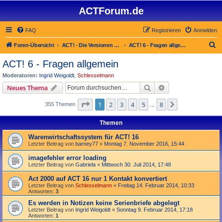
ACTForum.de
FAQ
Registrieren
Anmelden
S
Foren-Übersicht
ACT! - Die Versionen 2.x bis 6.x (auch ACT! 2000)
ACT! 6 - Fragen allgemein
u
ACT! 6 - Fragen allgemein
c
Moderatoren:
Ingrid Weigoldt
,
Schlesselmann
h
Suche
Erweiterte Suche
Neues Thema
e
Seite
1
von
8
1
2
3
4
5
8
Nächste
355 Themen
…
Themen
Warenwirtschaftssystem für ACT! 16
Letzter Beitrag von
barney77
«
Montag 7. November 2016, 15:44
imagefehler error loading
Letzter Beitrag von
Gabriela
«
Mittwoch 30. Juli 2014, 17:48
Act 2000 auf ACT 16 nur 1 Kontakt konvertiert
Letzter Beitrag von
Schlesselmann
«
Freitag 14. Februar 2014, 10:33
Antworten:
3
Es werden in Notizen keine Serienbriefe abgelegt
Letzter Beitrag von
Ingrid Weigoldt
«
Sonntag 9. Februar 2014, 17:18
Antworten:
1