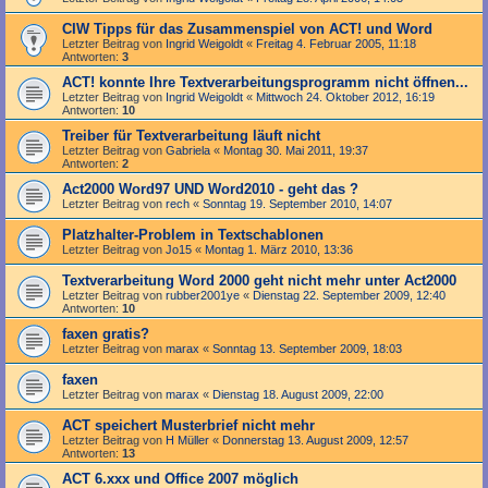
CIW Tipps für das Zusammenspiel von ACT! und Word
Letzter Beitrag von
Ingrid Weigoldt
«
Freitag 4. Februar 2005, 11:18
Antworten:
3
ACT! konnte Ihre Textverarbeitungsprogramm nicht öffnen...
Letzter Beitrag von
Ingrid Weigoldt
«
Mittwoch 24. Oktober 2012, 16:19
Antworten:
10
Treiber für Textverarbeitung läuft nicht
Letzter Beitrag von
Gabriela
«
Montag 30. Mai 2011, 19:37
Antworten:
2
Act2000 Word97 UND Word2010 - geht das ?
Letzter Beitrag von
rech
«
Sonntag 19. September 2010, 14:07
Platzhalter-Problem in Textschablonen
Letzter Beitrag von
Jo15
«
Montag 1. März 2010, 13:36
Textverarbeitung Word 2000 geht nicht mehr unter Act2000
Letzter Beitrag von
rubber2001ye
«
Dienstag 22. September 2009, 12:40
Antworten:
10
faxen gratis?
Letzter Beitrag von
marax
«
Sonntag 13. September 2009, 18:03
faxen
Letzter Beitrag von
marax
«
Dienstag 18. August 2009, 22:00
ACT speichert Musterbrief nicht mehr
Letzter Beitrag von
H Müller
«
Donnerstag 13. August 2009, 12:57
Antworten:
13
ACT 6.xxx und Office 2007 möglich