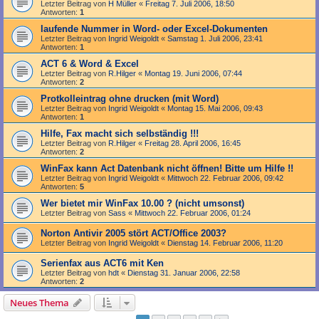
Letzter Beitrag von
H Müller
«
Freitag 7. Juli 2006, 18:50
Antworten:
1
laufende Nummer in Word- oder Excel-Dokumenten
Letzter Beitrag von
Ingrid Weigoldt
«
Samstag 1. Juli 2006, 23:41
Antworten:
1
ACT 6 & Word & Excel
Letzter Beitrag von
R.Hilger
«
Montag 19. Juni 2006, 07:44
Antworten:
2
Protkolleintrag ohne drucken (mit Word)
Letzter Beitrag von
Ingrid Weigoldt
«
Montag 15. Mai 2006, 09:43
Antworten:
1
Hilfe, Fax macht sich selbständig !!!
Letzter Beitrag von
R.Hilger
«
Freitag 28. April 2006, 16:45
Antworten:
2
WinFax kann Act Datenbank nicht öffnen! Bitte um Hilfe !!
Letzter Beitrag von
Ingrid Weigoldt
«
Mittwoch 22. Februar 2006, 09:42
Antworten:
5
Wer bietet mir WinFax 10.00 ? (nicht umsonst)
Letzter Beitrag von
Sass
«
Mittwoch 22. Februar 2006, 01:24
Norton Antivir 2005 stört ACT/Office 2003?
Letzter Beitrag von
Ingrid Weigoldt
«
Dienstag 14. Februar 2006, 11:20
Serienfax aus ACT6 mit Ken
Letzter Beitrag von
hdt
«
Dienstag 31. Januar 2006, 22:58
Antworten:
2
Neues Thema