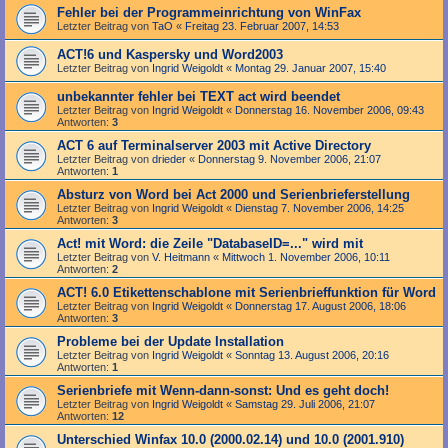
Fehler bei der Programmeinrichtung von WinFax
Letzter Beitrag von
TaO
«
Freitag 23. Februar 2007, 14:53
ACT!6 und Kaspersky und Word2003
Letzter Beitrag von
Ingrid Weigoldt
«
Montag 29. Januar 2007, 15:40
unbekannter fehler bei TEXT act wird beendet
Letzter Beitrag von
Ingrid Weigoldt
«
Donnerstag 16. November 2006, 09:43
Antworten:
3
ACT 6 auf Terminalserver 2003 mit Active Directory
Letzter Beitrag von
drieder
«
Donnerstag 9. November 2006, 21:07
Antworten:
1
Absturz von Word bei Act 2000 und Serienbrieferstellung
Letzter Beitrag von
Ingrid Weigoldt
«
Dienstag 7. November 2006, 14:25
Antworten:
3
Act! mit Word: die Zeile "DatabaseID=..." wird mit
Letzter Beitrag von
V. Heitmann
«
Mittwoch 1. November 2006, 10:11
Antworten:
2
ACT! 6.0 Etikettenschablone mit Serienbrieffunktion für Word
Letzter Beitrag von
Ingrid Weigoldt
«
Donnerstag 17. August 2006, 18:06
Antworten:
3
Probleme bei der Update Installation
Letzter Beitrag von
Ingrid Weigoldt
«
Sonntag 13. August 2006, 20:16
Antworten:
1
Serienbriefe mit Wenn-dann-sonst: Und es geht doch!
Letzter Beitrag von
Ingrid Weigoldt
«
Samstag 29. Juli 2006, 21:07
Antworten:
12
Unterschied Winfax 10.0 (2000.02.14) und 10.0 (2001.910)