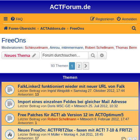
ACTForum.de
FAQ
Registrieren
Anmelden
S
Foren-Übersicht
ACTAddons.de
FreeOns
u
FreeOns
c
Moderatoren:
Schlesselmann
,
Amrou
,
mtimmermann
,
Robert Schellmann
,
Thomas Benn
h
Suche
Erweiterte Suche
Neues Thema
e
1
2
Nächste
93 Themen
Themen
FalkLinker2 funktioniert wieder mit neuer URL von Falk
Letzter Beitrag von
Ingrid Weigoldt
«
Samstag 27. Oktober 2012, 17:44
Antworten:
13
Import eines einzelnen Feldes bei gleicher Mail Adresse
Letzter Beitrag von
Doris MSC-GE
«
Mittwoch 25. Juli 2012, 10:32
Free Patches für ACT! ab Version 12 im ACTOptimum5
Letzter Beitrag von
Robert Schellmann
«
Mittwoch 8. Februar 2012, 17:47
Antworten:
1
Neues FreeOn: ACTFRITZfax - faxen mit ACT! 7-10 & FRITZ!
Letzter Beitrag von
H Müller
«
Montag 4. Juli 2011, 18:45
Antworten:
17
1
2