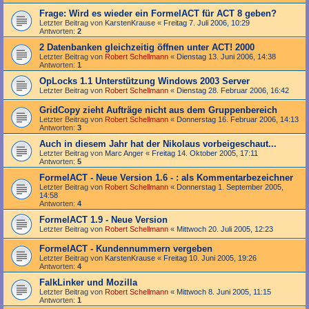
Frage: Wird es wieder ein FormelACT für ACT 8 geben?
Letzter Beitrag von
KarstenKrause
«
Freitag 7. Juli 2006, 10:29
Antworten:
2
2 Datenbanken gleichzeitig öffnen unter ACT! 2000
Letzter Beitrag von
Robert Schellmann
«
Dienstag 13. Juni 2006, 14:38
Antworten:
1
OpLocks 1.1 Unterstützung Windows 2003 Server
Letzter Beitrag von
Robert Schellmann
«
Dienstag 28. Februar 2006, 16:42
GridCopy zieht Aufträge nicht aus dem Gruppenbereich
Letzter Beitrag von
Robert Schellmann
«
Donnerstag 16. Februar 2006, 14:13
Antworten:
3
Auch in diesem Jahr hat der Nikolaus vorbeigeschaut...
Letzter Beitrag von
Marc Anger
«
Freitag 14. Oktober 2005, 17:11
Antworten:
5
FormelACT - Neue Version 1.6 - : als Kommentarbezeichner
Letzter Beitrag von
Robert Schellmann
«
Donnerstag 1. September 2005,
14:58
Antworten:
4
FormelACT 1.9 - Neue Version
Letzter Beitrag von
Robert Schellmann
«
Mittwoch 20. Juli 2005, 12:23
FormelACT - Kundennummern vergeben
Letzter Beitrag von
KarstenKrause
«
Freitag 10. Juni 2005, 19:26
Antworten:
4
FalkLinker und Mozilla
Letzter Beitrag von
Robert Schellmann
«
Mittwoch 8. Juni 2005, 11:15
Antworten:
1