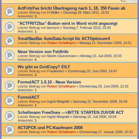
ActFritzFax bricht Übertragung nach 1, 18, 350 Faxen ab
Letzter Beitrag von
H Müller
«
Dienstag 29. März 2011, 18:51
Antworten:
1
"ACTFRITZfax"-Button wird in Word nicht angezeigt
Letzter Beitrag von
bennym
«
Sonntag 7. Februar 2010, 15:43
Antworten:
1
SmallNavBar AutoData-Script für ACTOptimum4
Letzter Beitrag von
Robert Schellmann
«
Montag 14. Dezember 2009, 14:51
Neue Version von FeldInfo
Letzter Beitrag von
Martin Glueckmann
«
Montag 13. Juli 2009, 15:55
Antworten:
5
Wo gibt es GridCopy? EILT
Letzter Beitrag von
FräuleinAct
«
Donnerstag 25. Juni 2009, 14:47
Antworten:
2
FormelACT 1.0.10 - Neue Version
Letzter Beitrag von
Robert Schellmann
«
Donnerstag 25. Juni 2009, 12:16
Antworten:
1
FormelACT
Letzter Beitrag von
Ingrid Weigoldt
«
Samstag 22. November 2008, 16:49
Antworten:
1
Schellmann FreeOnes --->BITTE STARTEN ZUVOR ACT
Letzter Beitrag von
Ingrid Weigoldt
«
Dienstag 15. Juli 2008, 10:04
Antworten:
1
ACT2PCK und PC-Kaufmann 2008
Letzter Beitrag von
Robert Schellmann
«
Donnerstag 17. Januar 2008, 10:33