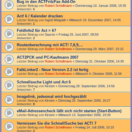
Bug in den ACTFritzFax Add-On
Letzter Beitrag von
Robert Schellmann
«
Donnerstag 10. Januar 2008, 19:35
Antworten:
5
Act! 6 / Kalender drucken
Letzter Beitrag von
Ingrid Weigoldt
«
Mittwoch 19. Dezember 2007, 14:05
Antworten:
1
FeldInfo2 für Act > 6?
Letzter Beitrag von
Sauron
«
Freitag 29. Juni 2007, 09:59
Antworten:
2
Routenberechnung mit ACT! 7,8,9,...
Letzter Beitrag von
Robert Schellmann
«
Donnerstag 29. März 2007, 15:15
ACT2PCK und PC-Kaufmann 2007
Letzter Beitrag von
Robert Schellmann
«
Dienstag 31. Oktober 2006, 14:39
FalkLinker2 - Neue Version 2.2 ist fertig
Letzter Beitrag von
Robert Schellmann
«
Mittwoch 4. Oktober 2006, 11:56
Schnellsuche Light und Act 6
Letzter Beitrag von
Kirsten
«
Donnerstag 28. September 2006, 14:56
Antworten:
7
Imagelink, jedesmal wird hochgezählt
Letzter Beitrag von
Kirsten
«
Dienstag 26. September 2006, 16:27
Antworten:
8
eMail-Adressencheck läßt sich nicht starten (Start-Button)
Letzter Beitrag von
Kirsten
«
Mittwoch 13. September 2006, 19:39
Vermissen Sie die SchnellSuche bei ACT! 7
Letzter Beitrag von
Robert Schellmann
«
Freitag 14. Juli 2006, 10:15
Antworten:
2