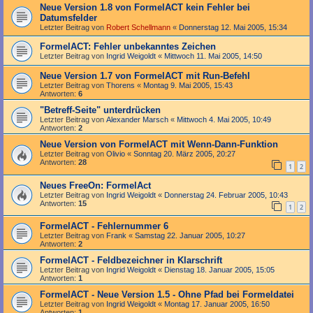
Neue Version 1.8 von FormelACT kein Fehler bei
Datumsfelder
Letzter Beitrag von
Robert Schellmann
«
Donnerstag 12. Mai 2005, 15:34
FormelACT: Fehler unbekanntes Zeichen
Letzter Beitrag von
Ingrid Weigoldt
«
Mittwoch 11. Mai 2005, 14:50
Neue Version 1.7 von FormelACT mit Run-Befehl
Letzter Beitrag von
Thorens
«
Montag 9. Mai 2005, 15:43
Antworten:
6
"Betreff-Seite" unterdrücken
Letzter Beitrag von
Alexander Marsch
«
Mittwoch 4. Mai 2005, 10:49
Antworten:
2
Neue Version von FormelACT mit Wenn-Dann-Funktion
Letzter Beitrag von
Olivio
«
Sonntag 20. März 2005, 20:27
Antworten:
28
1
2
Neues FreeOn: FormelAct
Letzter Beitrag von
Ingrid Weigoldt
«
Donnerstag 24. Februar 2005, 10:43
Antworten:
15
1
2
FormelACT - Fehlernummer 6
Letzter Beitrag von
Frank
«
Samstag 22. Januar 2005, 10:27
Antworten:
2
FormelACT - Feldbezeichner in Klarschrift
Letzter Beitrag von
Ingrid Weigoldt
«
Dienstag 18. Januar 2005, 15:05
Antworten:
1
FormelACT - Neue Version 1.5 - Ohne Pfad bei Formeldatei
Letzter Beitrag von
Ingrid Weigoldt
«
Montag 17. Januar 2005, 16:50
Antworten:
1