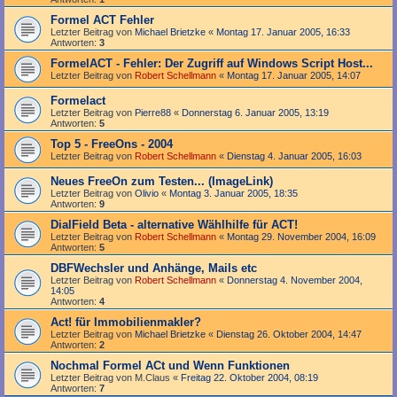
Formel ACT Fehler
Letzter Beitrag von
Michael Brietzke
«
Montag 17. Januar 2005, 16:33
Antworten:
3
FormelACT - Fehler: Der Zugriff auf Windows Script Host...
Letzter Beitrag von
Robert Schellmann
«
Montag 17. Januar 2005, 14:07
Formelact
Letzter Beitrag von
Pierre88
«
Donnerstag 6. Januar 2005, 13:19
Antworten:
5
Top 5 - FreeOns - 2004
Letzter Beitrag von
Robert Schellmann
«
Dienstag 4. Januar 2005, 16:03
Neues FreeOn zum Testen... (ImageLink)
Letzter Beitrag von
Olivio
«
Montag 3. Januar 2005, 18:35
Antworten:
9
DialField Beta - alternative Wählhilfe für ACT!
Letzter Beitrag von
Robert Schellmann
«
Montag 29. November 2004, 16:09
Antworten:
5
DBFWechsler und Anhänge, Mails etc
Letzter Beitrag von
Robert Schellmann
«
Donnerstag 4. November 2004,
14:05
Antworten:
4
Act! für Immobilienmakler?
Letzter Beitrag von
Michael Brietzke
«
Dienstag 26. Oktober 2004, 14:47
Antworten:
2
Nochmal Formel ACt und Wenn Funktionen
Letzter Beitrag von
M.Claus
«
Freitag 22. Oktober 2004, 08:19
Antworten:
7