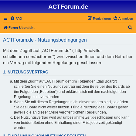
ACTForum.de
FAQ
Registrieren
Anmelden
S
Foren-Übersicht
u
ACTForum.de - Nutzungsbedingungen
c
h
Mit dem Zugriff auf „ACTForum.de“ („http://melville-
schellmann.com/actforum“) wird zwischen Ihnen und dem Betreiber
e
ein Vertrag mit folgenden Regelungen geschlossen:
1. NUTZUNGSVERTRAG
Mit dem Zugriff auf „ACTForum.de“ (im Folgenden „das Board“)
schließen Sie einen Nutzungsvertrag mit dem Betreiber des Boards ab
(im Folgenden „Betreiber“) und erklären sich mit den nachfolgenden
Regelungen einverstanden.
Wenn Sie mit diesen Regelungen nicht einverstanden sind, so dürfen
Sie das Board nicht weiter nutzen. Für die Nutzung des Boards gelten
jeweils die an dieser Stelle veröffentlichten Regelungen.
Der Nutzungsvertrag wird auf unbestimmte Zeit geschlossen und kann
von beiden Seiten ohne Einhaltung einer Frist jederzeit gekündigt
werden.