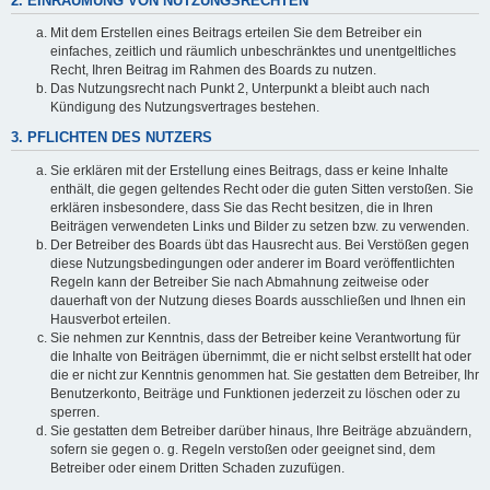
2. EINRÄUMUNG VON NUTZUNGSRECHTEN
Mit dem Erstellen eines Beitrags erteilen Sie dem Betreiber ein
einfaches, zeitlich und räumlich unbeschränktes und unentgeltliches
Recht, Ihren Beitrag im Rahmen des Boards zu nutzen.
Das Nutzungsrecht nach Punkt 2, Unterpunkt a bleibt auch nach
Kündigung des Nutzungsvertrages bestehen.
3. PFLICHTEN DES NUTZERS
Sie erklären mit der Erstellung eines Beitrags, dass er keine Inhalte
enthält, die gegen geltendes Recht oder die guten Sitten verstoßen. Sie
erklären insbesondere, dass Sie das Recht besitzen, die in Ihren
Beiträgen verwendeten Links und Bilder zu setzen bzw. zu verwenden.
Der Betreiber des Boards übt das Hausrecht aus. Bei Verstößen gegen
diese Nutzungsbedingungen oder anderer im Board veröffentlichten
Regeln kann der Betreiber Sie nach Abmahnung zeitweise oder
dauerhaft von der Nutzung dieses Boards ausschließen und Ihnen ein
Hausverbot erteilen.
Sie nehmen zur Kenntnis, dass der Betreiber keine Verantwortung für
die Inhalte von Beiträgen übernimmt, die er nicht selbst erstellt hat oder
die er nicht zur Kenntnis genommen hat. Sie gestatten dem Betreiber, Ihr
Benutzerkonto, Beiträge und Funktionen jederzeit zu löschen oder zu
sperren.
Sie gestatten dem Betreiber darüber hinaus, Ihre Beiträge abzuändern,
sofern sie gegen o. g. Regeln verstoßen oder geeignet sind, dem
Betreiber oder einem Dritten Schaden zuzufügen.