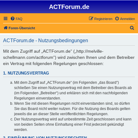
ACTForum.de
FAQ
Registrieren
Anmelden
S
Foren-Übersicht
u
ACTForum.de - Nutzungsbedingungen
c
h
Mit dem Zugriff auf „ACTForum.de“ („http://melville-
schellmann.com/actforum“) wird zwischen Ihnen und dem Betreiber
e
ein Vertrag mit folgenden Regelungen geschlossen:
1. NUTZUNGSVERTRAG
Mit dem Zugriff auf „ACTForum.de“ (im Folgenden „das Board“)
schließen Sie einen Nutzungsvertrag mit dem Betreiber des Boards ab
(im Folgenden „Betreiber“) und erklären sich mit den nachfolgenden
Regelungen einverstanden.
Wenn Sie mit diesen Regelungen nicht einverstanden sind, so dürfen
Sie das Board nicht weiter nutzen. Für die Nutzung des Boards gelten
jeweils die an dieser Stelle veröffentlichten Regelungen.
Der Nutzungsvertrag wird auf unbestimmte Zeit geschlossen und kann
von beiden Seiten ohne Einhaltung einer Frist jederzeit gekündigt
werden.