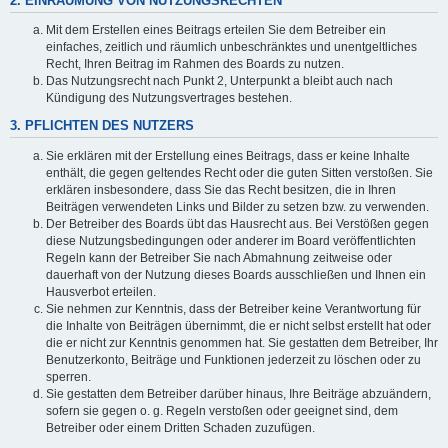
2. EINRÄUMUNG VON NUTZUNGSRECHTEN
Mit dem Erstellen eines Beitrags erteilen Sie dem Betreiber ein
einfaches, zeitlich und räumlich unbeschränktes und unentgeltliches
Recht, Ihren Beitrag im Rahmen des Boards zu nutzen.
Das Nutzungsrecht nach Punkt 2, Unterpunkt a bleibt auch nach
Kündigung des Nutzungsvertrages bestehen.
3. PFLICHTEN DES NUTZERS
Sie erklären mit der Erstellung eines Beitrags, dass er keine Inhalte
enthält, die gegen geltendes Recht oder die guten Sitten verstoßen. Sie
erklären insbesondere, dass Sie das Recht besitzen, die in Ihren
Beiträgen verwendeten Links und Bilder zu setzen bzw. zu verwenden.
Der Betreiber des Boards übt das Hausrecht aus. Bei Verstößen gegen
diese Nutzungsbedingungen oder anderer im Board veröffentlichten
Regeln kann der Betreiber Sie nach Abmahnung zeitweise oder
dauerhaft von der Nutzung dieses Boards ausschließen und Ihnen ein
Hausverbot erteilen.
Sie nehmen zur Kenntnis, dass der Betreiber keine Verantwortung für
die Inhalte von Beiträgen übernimmt, die er nicht selbst erstellt hat oder
die er nicht zur Kenntnis genommen hat. Sie gestatten dem Betreiber, Ihr
Benutzerkonto, Beiträge und Funktionen jederzeit zu löschen oder zu
sperren.
Sie gestatten dem Betreiber darüber hinaus, Ihre Beiträge abzuändern,
sofern sie gegen o. g. Regeln verstoßen oder geeignet sind, dem
Betreiber oder einem Dritten Schaden zuzufügen.