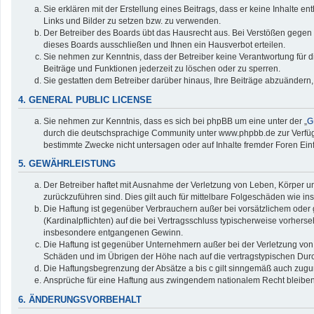
Sie erklären mit der Erstellung eines Beitrags, dass er keine Inhalte e
Links und Bilder zu setzen bzw. zu verwenden.
Der Betreiber des Boards übt das Hausrecht aus. Bei Verstößen gegen
dieses Boards ausschließen und Ihnen ein Hausverbot erteilen.
Sie nehmen zur Kenntnis, dass der Betreiber keine Verantwortung für die
Beiträge und Funktionen jederzeit zu löschen oder zu sperren.
Sie gestatten dem Betreiber darüber hinaus, Ihre Beiträge abzuändern,
4. GENERAL PUBLIC LICENSE
Sie nehmen zur Kenntnis, dass es sich bei phpBB um eine unter der „
G
durch die deutschsprachige Community unter www.phpbb.de zur Verfügun
bestimmte Zwecke nicht untersagen oder auf Inhalte fremder Foren Ei
5. GEWÄHRLEISTUNG
Der Betreiber haftet mit Ausnahme der Verletzung von Leben, Körper und
zurückzuführen sind. Dies gilt auch für mittelbare Folgeschäden wie
Die Haftung ist gegenüber Verbrauchern außer bei vorsätzlichem oder 
(Kardinalpflichten) auf die bei Vertragsschluss typischerweise vorher
insbesondere entgangenen Gewinn.
Die Haftung ist gegenüber Unternehmern außer bei der Verletzung von 
Schäden und im Übrigen der Höhe nach auf die vertragstypischen Durc
Die Haftungsbegrenzung der Absätze a bis c gilt sinngemäß auch zuguns
Ansprüche für eine Haftung aus zwingendem nationalem Recht bleiben
6. ÄNDERUNGSVORBEHALT