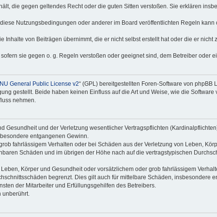
nthält, die gegen geltendes Recht oder die guten Sitten verstoßen. Sie erklären in
 diese Nutzungsbedingungen oder anderer im Board veröffentlichten Regeln kann 
 Inhalte von Beiträgen übernimmt, die er nicht selbst erstellt hat oder die er nich
 sofern sie gegen o. g. Regeln verstoßen oder geeignet sind, dem Betreiber oder 
NU General Public License v2
“ (GPL) bereitgestellten Foren-Software von phpBB
g gestellt. Beide haben keinen Einfluss auf die Art und Weise, wie die Software
nfluss nehmen.
 Gesundheit und der Verletzung wesentlicher Vertragspflichten (Kardinalpflichten) 
 insbesondere entgangenen Gewinn.
grob fahrlässigem Verhalten oder bei Schäden aus der Verletzung von Leben, Körp
sehbaren Schäden und im übrigen der Höhe nach auf die vertragstypischen Durchsch
Leben, Körper und Gesundheit oder vorsätzlichem oder grob fahrlässigem Verhalte
hschnittsschäden begrenzt. Dies gilt auch für mittelbare Schäden, insbesondere
ten der Mitarbeiter und Erfüllungsgehilfen des Betreibers.
 unberührt.