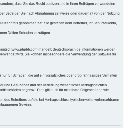
sbesondere, dass Sie das Recht besitzen, die in Ihren Beiträgen verwendeten
der Betreiber Sie nach Abmahnung zeitweise oder dauerhaft von der Nutzung
t zur Kenntnis genommen hat. Sie gestatten dem Betreiber, Ihr Benutzerkonto,
einem Dritten Schaden zuzufügen.
 Limited (www.phpbb.com) handelt; deutschsprachige Informationen werden
 verwendet wird. Sie können insbesondere die Verwendung der Software für
nur für Schäden, die auf ein vorsätzliches oder grob fahrlässiges Verhalten
er und Gesundheit und der Verletzung wesentlicher Vertragspflichten
nittsschäden begrenzt. Dies gilt auch für mittelbare Folgeschäden wie
n des Betreibers auf die bei Vertragsschluss typischerweise vorhersehbaren
 entgangenen Gewinn.