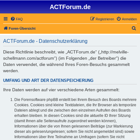
ACTForum.de
FAQ
Registrieren
Anmelden
S
Foren-Übersicht
u
ACTForum.de - Datenschutzerklärung
c
h
Diese Richtlinie beschreibt, wie „ACTForum.de“ („http://melville-
schellmann.com/actforum“) (im Folgenden „der Betreiber“) die
e
Daten verwendet, die während Ihres Foren-Besuchs gesammelt
werden.
UMFANG UND ART DER DATENSPEICHERUNG
Ihre Daten werden auf vier verschiedene Arten gesammelt:
Die Forensoftware phpBB erstellt bei Ihrem Besuch des Boards mehrere
Cookies. Cookies sind kleine Textdateien, die Ihr Browser als temporäre
Dateien ablegt und die zwischen den einzelnen Aufrufen des Boards
erhalten bleiben. In diesen Cookies sind die aktuelle ID Ihrer Sitzung
(damit Ihnen alle Seitenaufrufe zugeordnet werden können),
Informationen über die von Ihnen gelesenen Beiträge (zur Markierung
dieser als gelesen/ungelesen; sofern Sie nicht angemeldet sind) sowie
Informationen über Ihre Teilnahme an Umfragen (sofern Sie nicht