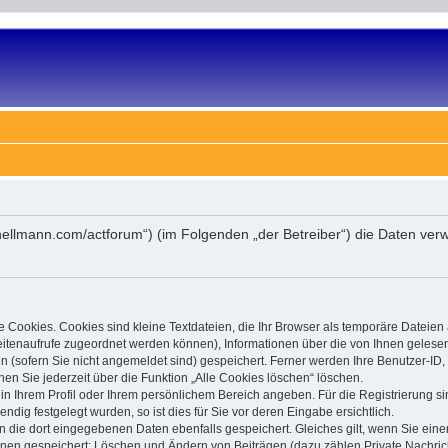
-schellmann.com/actforum“) (im Folgenden „der Betreiber“) die Daten 
 Cookies. Cookies sind kleine Textdateien, die Ihr Browser als temporäre Dateien
 Seitenaufrufe zugeordnet werden können), Informationen über die von Ihnen gelese
(sofern Sie nicht angemeldet sind) gespeichert. Ferner werden Ihre Benutzer-ID, 
en Sie jederzeit über die Funktion „Alle Cookies löschen“ löschen.
, in Ihrem Profil oder Ihrem persönlichem Bereich angeben. Für die Registrierung
ig festgelegt wurden, so ist dies für Sie vor deren Eingabe ersichtlich.
n die dort eingegebenen Daten ebenfalls gespeichert. Gleiches gilt, wenn Sie einen
ionen gespeichert: Löschen und Ändern von Beiträgen (dazu zählen Private Nachri