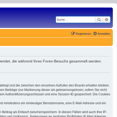
Suche
Erwe
Registrieren
Anmelden
verwendet, die während Ihres Foren-Besuchs gesammelt werden.
 ablegt und die zwischen den einzelnen Aufrufen des Boards erhalten bleiben.
nen Beiträge (zur Markierung dieser als gelesen/ungelesen; sofern Sie nicht
ein Authentifizierungsschlüssel und eine Session-ID gespeichert. Die Cookies
 sind mindestens ein eindeutiger Benutzername, eine E-Mail-Adresse und ein
 Beitrag als Entwurf zwischenspeichern. In diesen Fällen wird auch Ihre IP-
chten und Umfragen), Änderungen an zentralen Profildaten (E-Mail-Adresse,