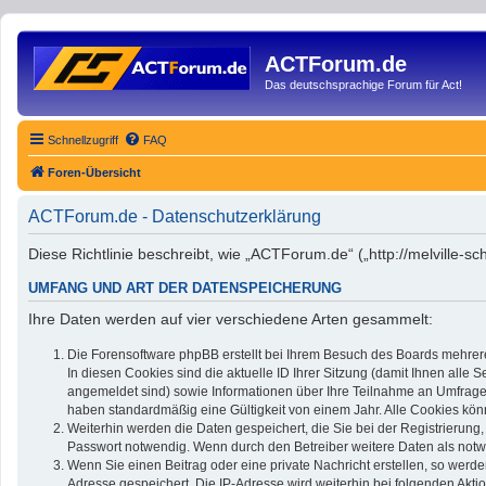
ACTForum.de
Das deutschsprachige Forum für Act!
Schnellzugriff
FAQ
Foren-Übersicht
ACTForum.de - Datenschutzerklärung
Diese Richtlinie beschreibt, wie „ACTForum.de“ („http://melville
UMFANG UND ART DER DATENSPEICHERUNG
Ihre Daten werden auf vier verschiedene Arten gesammelt:
Die Forensoftware phpBB erstellt bei Ihrem Besuch des Boards mehrere
In diesen Cookies sind die aktuelle ID Ihrer Sitzung (damit Ihnen alle
angemeldet sind) sowie Informationen über Ihre Teilnahme an Umfragen 
haben standardmäßig eine Gültigkeit von einem Jahr. Alle Cookies könn
Weiterhin werden die Daten gespeichert, die Sie bei der Registrierung
Passwort notwendig. Wenn durch den Betreiber weitere Daten als notwend
Wenn Sie einen Beitrag oder eine private Nachricht erstellen, so werde
Adresse gespeichert. Die IP-Adresse wird weiterhin bei folgenden Akt