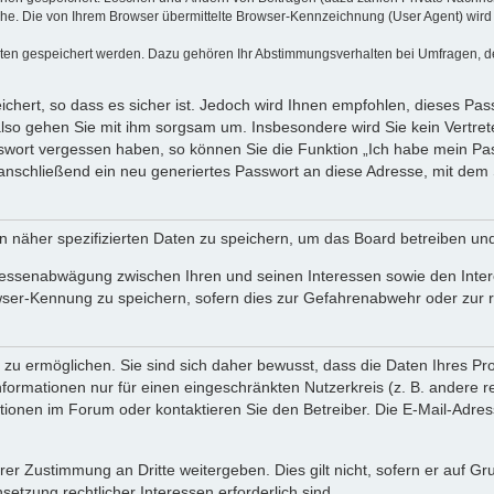
e. Die von Ihrem Browser übermittelte Browser-Kennzeichnung (User Agent) wird nu
aten gespeichert werden. Dazu gehören Ihr Abstimmungsverhalten bei Umfragen, der
chert, so dass es sicher ist. Jedoch wird Ihnen empfohlen, dieses Pas
also gehen Sie mit ihm sorgsam um. Insbesondere wird Sie kein Vertrete
asswort vergessen haben, so können Sie die Funktion „Ich habe mein P
nschließend ein neu generiertes Passwort an diese Adresse, mit dem 
n näher spezifizierten Daten zu speichern, um das Board betreiben un
eressenabwägung zwischen Ihren und seinen Interessen sowie den Inter
wser-Kennung zu speichern, sofern dies zur Gefahrenabwehr oder zur re
u ermöglichen. Sie sind sich daher bewusst, dass die Daten Ihres Profi
formationen nur für einen eingeschränkten Nutzerkreis (z. B. andere re
nen im Forum oder kontaktieren Sie den Betreiber. Die E-Mail-Adresse 
rer Zustimmung an Dritte weitergeben. Dies gilt nicht, sofern er auf G
setzung rechtlicher Interessen erforderlich sind.