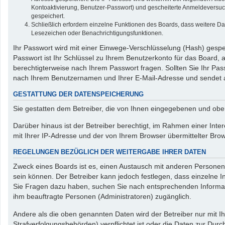
Kontoaktivierung, Benutzer-Passwort) und gescheiterte Anmeldeversuch
gespeichert.
Schließlich erfordern einzelne Funktionen des Boards, dass weitere D
Lesezeichen oder Benachrichtigungsfunktionen.
Ihr Passwort wird mit einer Einwege-Verschlüsselung (Hash) gespei
Passwort ist Ihr Schlüssel zu Ihrem Benutzerkonto für das Board, 
berechtigterweise nach Ihrem Passwort fragen. Sollten Sie Ihr P
nach Ihrem Benutzernamen und Ihrer E-Mail-Adresse und sendet a
GESTATTUNG DER DATENSPEICHERUNG
Sie gestatten dem Betreiber, die von Ihnen eingegebenen und obe
Darüber hinaus ist der Betreiber berechtigt, im Rahmen einer Int
mit Ihrer IP-Adresse und der von Ihrem Browser übermittelter Bro
REGELUNGEN BEZÜGLICH DER WEITERGABE IHRER DATEN
Zweck eines Boards ist es, einen Austausch mit anderen Personen z
sein können. Der Betreiber kann jedoch festlegen, dass einzelne In
Sie Fragen dazu haben, suchen Sie nach entsprechenden Informatio
ihm beauftragte Personen (Administratoren) zugänglich.
Andere als die oben genannten Daten wird der Betreiber nur mit Ih
Strafverfolgungsbehörden) verpflichtet ist oder die Daten zur Durch