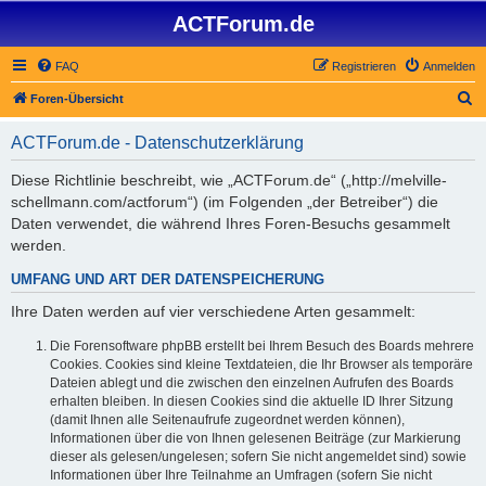
ACTForum.de
FAQ
Registrieren
Anmelden
S
Foren-Übersicht
u
ACTForum.de - Datenschutzerklärung
c
h
Diese Richtlinie beschreibt, wie „ACTForum.de“ („http://melville-
schellmann.com/actforum“) (im Folgenden „der Betreiber“) die
e
Daten verwendet, die während Ihres Foren-Besuchs gesammelt
werden.
UMFANG UND ART DER DATENSPEICHERUNG
Ihre Daten werden auf vier verschiedene Arten gesammelt:
Die Forensoftware phpBB erstellt bei Ihrem Besuch des Boards mehrere
Cookies. Cookies sind kleine Textdateien, die Ihr Browser als temporäre
Dateien ablegt und die zwischen den einzelnen Aufrufen des Boards
erhalten bleiben. In diesen Cookies sind die aktuelle ID Ihrer Sitzung
(damit Ihnen alle Seitenaufrufe zugeordnet werden können),
Informationen über die von Ihnen gelesenen Beiträge (zur Markierung
dieser als gelesen/ungelesen; sofern Sie nicht angemeldet sind) sowie
Informationen über Ihre Teilnahme an Umfragen (sofern Sie nicht