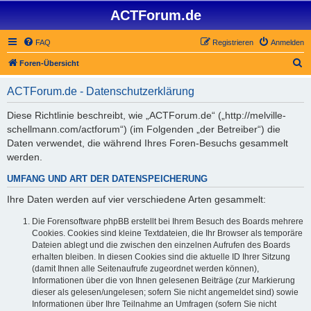
ACTForum.de
FAQ
Registrieren
Anmelden
S
Foren-Übersicht
u
ACTForum.de - Datenschutzerklärung
c
h
Diese Richtlinie beschreibt, wie „ACTForum.de“ („http://melville-
schellmann.com/actforum“) (im Folgenden „der Betreiber“) die
e
Daten verwendet, die während Ihres Foren-Besuchs gesammelt
werden.
UMFANG UND ART DER DATENSPEICHERUNG
Ihre Daten werden auf vier verschiedene Arten gesammelt:
Die Forensoftware phpBB erstellt bei Ihrem Besuch des Boards mehrere
Cookies. Cookies sind kleine Textdateien, die Ihr Browser als temporäre
Dateien ablegt und die zwischen den einzelnen Aufrufen des Boards
erhalten bleiben. In diesen Cookies sind die aktuelle ID Ihrer Sitzung
(damit Ihnen alle Seitenaufrufe zugeordnet werden können),
Informationen über die von Ihnen gelesenen Beiträge (zur Markierung
dieser als gelesen/ungelesen; sofern Sie nicht angemeldet sind) sowie
Informationen über Ihre Teilnahme an Umfragen (sofern Sie nicht