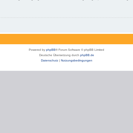
Powered by
phpBB
® Forum Software © phpBB Limited
Deutsche Übersetzung durch
phpBB.de
Datenschutz
|
Nutzungsbedingungen