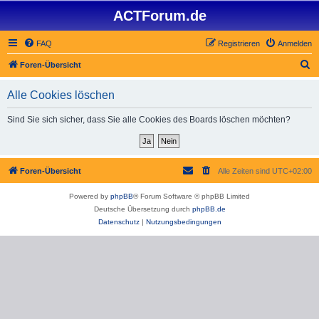
ACTForum.de
FAQ
Registrieren
Anmelden
S
Foren-Übersicht
u
Alle Cookies löschen
c
h
Sind Sie sich sicher, dass Sie alle Cookies des Boards löschen möchten?
e
Foren-Übersicht
Alle Zeiten sind
UTC+02:00
Powered by
phpBB
® Forum Software © phpBB Limited
Deutsche Übersetzung durch
phpBB.de
Datenschutz
|
Nutzungsbedingungen