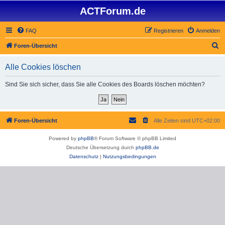
ACTForum.de
FAQ
Registrieren
Anmelden
S
Foren-Übersicht
u
Alle Cookies löschen
c
h
Sind Sie sich sicher, dass Sie alle Cookies des Boards löschen möchten?
e
Foren-Übersicht
Alle Zeiten sind
UTC+02:00
Powered by
phpBB
® Forum Software © phpBB Limited
Deutsche Übersetzung durch
phpBB.de
Datenschutz
|
Nutzungsbedingungen