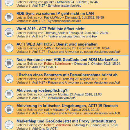
Letzter Beitrag von
gpunkt
«
Mittwoch 24. Juli 2019, 07:46
Verfasst in
Act! 7-27 - Synchronisation bei Act!
RDB Sync via externe IP geht nicht im LAN
Letzter Beitrag von
PatrickWilco
«
Dienstag 2. Juli 2019, 09:59
Verfasst in
Act! 7-27 - Synchronisation bei Act!
Word 2019 - ACT Feldliste öffnet nicht
Letzter Beitrag von
Thomas_Berlin
«
Freitag 28. Juni 2019, 23:25
Verfasst in
Act! 7-27 - Text­­ver­arbei­tung, Berichte und Fax
ACT! WEB API HOST, Dienst wird angehalten
Letzter Beitrag von
SAW
«
Donnerstag 20. Dezember 2018, 10:44
Verfasst in
Act! 7-27 - Fragen und Antworten zu neuen Versionen von Act!
Neue Versionen von ADB GeoCode und ADM MarkerMap
Letzter Beitrag von
Robert Schellmann
«
Dienstag 2. Oktober 2018, 15:24
Verfasst in
Add-Ons für ACT!
Löschen eines Benutzers mit Datenübernahme bricht ab
Letzter Beitrag von
martins42
«
Dienstag 28. August 2018, 13:58
Verfasst in
Act! 7-27 - Fragen und Antworten zu neuen Versionen von Act!
Aktivierung kostenpflichtig?!
Letzter Beitrag von
xela-cb
«
Montag 13. August 2018, 21:03
Verfasst in
Act! 7-27 - Installation von Act!
Aktivierung in kritischen Umgebungen, ACT! 19 Deutsch
Letzter Beitrag von
rudi
«
Mittwoch 24. Januar 2018, 19:13
Verfasst in
Act! 7-27 - Fragen und Antworten zu neuen Versionen von Act!
MarkerMap und GeoCode jetzt mit Proxy Unterstützung
Letzter Beitrag von
Robert Schellmann
«
Montag 15. Januar 2018, 17:26
Verfasst in
Add-Ons für ACT!