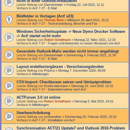
nicht in einer Outlook-Installation
Letzter Beitrag von
Dannenmaier
«
Freitag 22. Juli 2022, 11:11
Verfasst in
Act! 7-27 - E-Mail
Bildfelder in Vorlagen (Act! v23)
Letzter Beitrag von
Thomas Benn
«
Mittwoch 28. April 2021, 15:11
Verfasst in
Act! 7-27 - Text­­ver­arbei­tung, Berichte und Fax
Windows Sicherheitsupdate -> Neue Dymo Drucker Software
-> Act! startet nicht mehr
Letzter Beitrag von
Robert Schellmann
«
Montag 22. März 2021, 12:19
Verfasst in
Act! 7-27 - Fragen und Antworten zu neuen Versionen von Act!
Gesendete Outlook-Mails werden nicht immer angehängt
Letzter Beitrag von
Dannenmaier
«
Donnerstag 4. Februar 2021, 11:38
Verfasst in
Act! 7-27 - E-Mail
Layout erstellen/ergänzen - Versicherungsbroker
Letzter Beitrag von
Prisersi
«
Montag 7. Dezember 2020, 09:09
Verfasst in
Mitteilungen
CSV-Import: Checkboxen setzen und Umlautproblem
Letzter Beitrag von
ErwinLottermann
«
Dienstag 23. Juni 2020, 10:31
Verfasst in
Act! 7-27 - Datenübernahme nach Act!
ACTForum 3.0 ist online
Letzter Beitrag von
Robert Schellmann
«
Dienstag 5. Mai 2020, 16:01
Verfasst in
Mitteilungen
Userbeschränkung
Letzter Beitrag von
schwendner
«
Donnerstag 20. Februar 2020, 16:10
Verfasst in
Act! 7-27 - Installation von Act!
Synchronisation ACT!21 Update7 und Outlook 2016 Problem