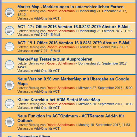
Marker Map - Markierungen in unterschiedlichen Farben
Letzter Beitrag von
Robert Schellmann
«
Donnerstag 21. Dezember 2017,
12:12
Verfasst in
Add-Ons für ACT!
ACT! 17+ Office 2016 Version 16.0.8431.2079 Absturz E-Mail
Letzter Beitrag von
Robert Schellmann
«
Donnerstag 26. Oktober 2017, 11:18
Verfasst in
Act! 7-27 - E-Mail
ACT! 19.1 Office 2016 Version 16.0.8431.2079 Absturz E-Mail
Letzter Beitrag von
Robert Schellmann
«
Dienstag 10. Oktober 2017, 11:32
Verfasst in
Act! 7-27 - E-Mail
MarkerMap Testseite zum Ausprobieren
Letzter Beitrag von
Robert Schellmann
«
Donnerstag 28. September 2017,
14:49
Verfasst in
Add-Ons für ACT!
Neue Version 0.96 von MarkerMap mit Übergabe an Google
Maps
Letzter Beitrag von
Robert Schellmann
«
Mittwoch 27. September 2017, 15:09
Verfasst in
Add-Ons für ACT!
Kleine Korrektur bei ADM Script MarkerMap
Letzter Beitrag von
Robert Schellmann
«
Mittwoch 20. September 2017, 10:06
Verfasst in
Add-Ons für ACT!
Neue Funktion im ACTOptimum - ACTRemote Add-In für
Outlook
Letzter Beitrag von
Robert Schellmann
«
Montag 18. September 2017, 11:53
Verfasst in
Add-Ons für ACT!
Datensätze filtern