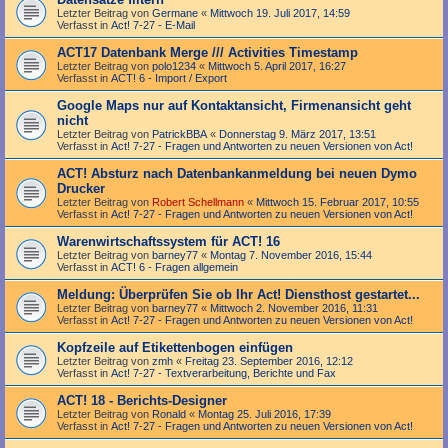
Letzter Beitrag von
Germane
«
Mittwoch 19. Juli 2017, 14:59
Verfasst in
Act! 7-27 - E-Mail
ACT17 Datenbank Merge /// Activities Timestamp
Letzter Beitrag von
polo1234
«
Mittwoch 5. April 2017, 16:27
Verfasst in
ACT! 6 - Import / Export
Google Maps nur auf Kontaktansicht, Firmenansicht geht
nicht
Letzter Beitrag von
PatrickBBA
«
Donnerstag 9. März 2017, 13:51
Verfasst in
Act! 7-27 - Fragen und Antworten zu neuen Versionen von Act!
ACT! Absturz nach Datenbankanmeldung bei neuen Dymo
Drucker
Letzter Beitrag von
Robert Schellmann
«
Mittwoch 15. Februar 2017, 10:55
Verfasst in
Act! 7-27 - Fragen und Antworten zu neuen Versionen von Act!
Warenwirtschaftssystem für ACT! 16
Letzter Beitrag von
barney77
«
Montag 7. November 2016, 15:44
Verfasst in
ACT! 6 - Fragen allgemein
Meldung: Überprüfen Sie ob Ihr Act! Diensthost gestartet...
Letzter Beitrag von
barney77
«
Mittwoch 2. November 2016, 11:31
Verfasst in
Act! 7-27 - Fragen und Antworten zu neuen Versionen von Act!
Kopfzeile auf Etikettenbogen einfügen
Letzter Beitrag von
zmh
«
Freitag 23. September 2016, 12:12
Verfasst in
Act! 7-27 - Text­­ver­arbei­tung, Berichte und Fax
ACT! 18 - Berichts-Designer
Letzter Beitrag von
Ronald
«
Montag 25. Juli 2016, 17:39
Verfasst in
Act! 7-27 - Fragen und Antworten zu neuen Versionen von Act!