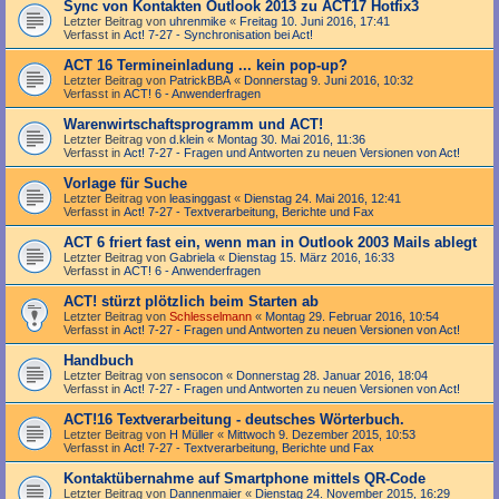
Sync von Kontakten Outlook 2013 zu ACT17 Hotfix3
Letzter Beitrag von
uhrenmike
«
Freitag 10. Juni 2016, 17:41
Verfasst in
Act! 7-27 - Synchronisation bei Act!
ACT 16 Termineinladung ... kein pop-up?
Letzter Beitrag von
PatrickBBA
«
Donnerstag 9. Juni 2016, 10:32
Verfasst in
ACT! 6 - Anwender­fragen
Warenwirtschaftsprogramm und ACT!
Letzter Beitrag von
d.klein
«
Montag 30. Mai 2016, 11:36
Verfasst in
Act! 7-27 - Fragen und Antworten zu neuen Versionen von Act!
Vorlage für Suche
Letzter Beitrag von
leasinggast
«
Dienstag 24. Mai 2016, 12:41
Verfasst in
Act! 7-27 - Text­­ver­arbei­tung, Berichte und Fax
ACT 6 friert fast ein, wenn man in Outlook 2003 Mails ablegt
Letzter Beitrag von
Gabriela
«
Dienstag 15. März 2016, 16:33
Verfasst in
ACT! 6 - Anwender­fragen
ACT! stürzt plötzlich beim Starten ab
Letzter Beitrag von
Schlesselmann
«
Montag 29. Februar 2016, 10:54
Verfasst in
Act! 7-27 - Fragen und Antworten zu neuen Versionen von Act!
Handbuch
Letzter Beitrag von
sensocon
«
Donnerstag 28. Januar 2016, 18:04
Verfasst in
Act! 7-27 - Fragen und Antworten zu neuen Versionen von Act!
ACT!16 Textverarbeitung - deutsches Wörterbuch.
Letzter Beitrag von
H Müller
«
Mittwoch 9. Dezember 2015, 10:53
Verfasst in
Act! 7-27 - Text­­ver­arbei­tung, Berichte und Fax
Kontaktübernahme auf Smartphone mittels QR-Code
Letzter Beitrag von
Dannenmaier
«
Dienstag 24. November 2015, 16:29