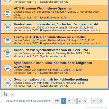
Verfasst in
Act! 7-27 - Synchronisation bei Act!
ACT! Premium Web mehrere Sprachen
Letzter Beitrag von
p.gregorius@sihot.com
«
Montag 2. November 2015,
08:22
Verfasst in
Act! 7-27 - Neue Funktionen in Act!
Kontakt aus Firma erstellen, Sicherheit "eingeschränkt&
Letzter Beitrag von
IDS2011
«
Donnerstag 29. Oktober 2015, 14:00
Verfasst in
Act! 7-27 - Fragen und Antworten zu neuen Versionen von Act!
Firefox in ACT16 als Standardbrowser einstellen
Letzter Beitrag von
Thomas_Berlin
«
Montag 17. August 2015, 21:33
Verfasst in
Act! 7-27 - Fragen und Antworten zu neuen Versionen von Act!
Handbuch zur synchronisieren von ACT 2011 Pro
Letzter Beitrag von
Walter Jahns
«
Dienstag 26. Mai 2015, 10:24
Verfasst in
Act! 7-27 - Synchronisation bei Act!
Sync Outlook: kann keine Kontakte oder Tätigkeiten
auswählen
Letzter Beitrag von
Kathleen
«
Freitag 15. Mai 2015, 12:04
Verfasst in
Act! 7-27 - Synchronisation bei Act!
Synchronisation bricht ab bei Fehlerüberprüfung
Letzter Beitrag von
PatrickBBA
«
Montag 4. Mai 2015, 12:46
Verfasst in
Act! 7-27 - Synchronisation bei Act!
Seite
1
von
20
1
2
3
4
5
20
Nä
Die Suche ergab mehr als 1000 Treffer
…