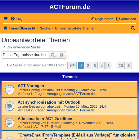
ACTForum.de
FAQ
Registrieren
Anmelden
S
Foren-Übersicht
Suche
Unbeantwortete Themen
u
Unbeantwortete Themen
c
Zur erweiterten Suche
h
Suche
Erweiterte Suche
e
Seite
1
von
20
1
2
3
4
5
20
Nä
Die Suche ergab mehr als 1000 Treffer
…
Themen
ACT Vorlagen
Letzter Beitrag von
abakusit
«
Montag 20. März 2023, 15:01
Verfasst in
Fragen, Anregungen zum ACTForum.de
Act synchronisation mit Outlook
Letzter Beitrag von
abakusit
«
Montag 20. März 2023, 14:44
Verfasst in
Fragen, Anregungen zum ACTForum.de
Alte emails in ACT!2x öffnen.
Letzter Beitrag von
H Müller
«
Montag 7. November 2022, 10:44
Verfasst in
Act! 7-27 - E-Mail
"Create­Email­From­Template (E-Mail aus Vorlage)" funktioniert