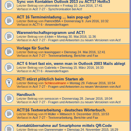
Sync von Kontakten Outlook 2013 zu ACT17 Hotfix3
Letzter Beitrag von
uhrenmike
«
Freitag 10. Juni 2016, 17:41
Verfasst in
Act! 7-27 - Synchronisation bei Act!
ACT 16 Termineinladung ... kein pop-up?
Letzter Beitrag von
PatrickBBA
«
Donnerstag 9. Juni 2016, 10:32
Verfasst in
ACT! 6 - Anwender­fragen
Warenwirtschaftsprogramm und ACT!
Letzter Beitrag von
d.klein
«
Montag 30. Mai 2016, 11:36
Verfasst in
Act! 7-27 - Fragen und Antworten zu neuen Versionen von Act!
Vorlage für Suche
Letzter Beitrag von
leasinggast
«
Dienstag 24. Mai 2016, 12:41
Verfasst in
Act! 7-27 - Text­­ver­arbei­tung, Berichte und Fax
ACT 6 friert fast ein, wenn man in Outlook 2003 Mails ablegt
Letzter Beitrag von
Gabriela
«
Dienstag 15. März 2016, 16:33
Verfasst in
ACT! 6 - Anwender­fragen
ACT! stürzt plötzlich beim Starten ab
Letzter Beitrag von
Schlesselmann
«
Montag 29. Februar 2016, 10:54
Verfasst in
Act! 7-27 - Fragen und Antworten zu neuen Versionen von Act!
Handbuch
Letzter Beitrag von
sensocon
«
Donnerstag 28. Januar 2016, 18:04
Verfasst in
Act! 7-27 - Fragen und Antworten zu neuen Versionen von Act!
ACT!16 Textverarbeitung - deutsches Wörterbuch.
Letzter Beitrag von
H Müller
«
Mittwoch 9. Dezember 2015, 10:53
Verfasst in
Act! 7-27 - Text­­ver­arbei­tung, Berichte und Fax
Kontaktübernahme auf Smartphone mittels QR-Code
Letzter Beitrag von
Dannenmaier
«
Dienstag 24. November 2015, 16:29