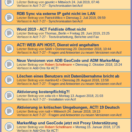
Letzter Beitrag von
gpunkt
«
Mittwoch 24. Juli 2019, 07:46
Verfasst in
Act! 7-27 - Synchronisation bei Act!
RDB Sync via externe IP geht nicht im LAN
Letzter Beitrag von
PatrickWilco
«
Dienstag 2. Juli 2019, 09:59
Verfasst in
Act! 7-27 - Synchronisation bei Act!
Word 2019 - ACT Feldliste öffnet nicht
Letzter Beitrag von
Thomas_Berlin
«
Freitag 28. Juni 2019, 23:25
Verfasst in
Act! 7-27 - Text­­ver­arbei­tung, Berichte und Fax
ACT! WEB API HOST, Dienst wird angehalten
Letzter Beitrag von
SAW
«
Donnerstag 20. Dezember 2018, 10:44
Verfasst in
Act! 7-27 - Fragen und Antworten zu neuen Versionen von Act!
Neue Versionen von ADB GeoCode und ADM MarkerMap
Letzter Beitrag von
Robert Schellmann
«
Dienstag 2. Oktober 2018, 15:24
Verfasst in
Add-Ons für ACT!
Löschen eines Benutzers mit Datenübernahme bricht ab
Letzter Beitrag von
martins42
«
Dienstag 28. August 2018, 13:58
Verfasst in
Act! 7-27 - Fragen und Antworten zu neuen Versionen von Act!
Aktivierung kostenpflichtig?!
Letzter Beitrag von
xela-cb
«
Montag 13. August 2018, 21:03
Verfasst in
Act! 7-27 - Installation von Act!
Aktivierung in kritischen Umgebungen, ACT! 19 Deutsch
Letzter Beitrag von
rudi
«
Mittwoch 24. Januar 2018, 19:13
Verfasst in
Act! 7-27 - Fragen und Antworten zu neuen Versionen von Act!
MarkerMap und GeoCode jetzt mit Proxy Unterstützung
Letzter Beitrag von
Robert Schellmann
«
Montag 15. Januar 2018, 17:26
Verfasst in
Add-Ons für ACT!