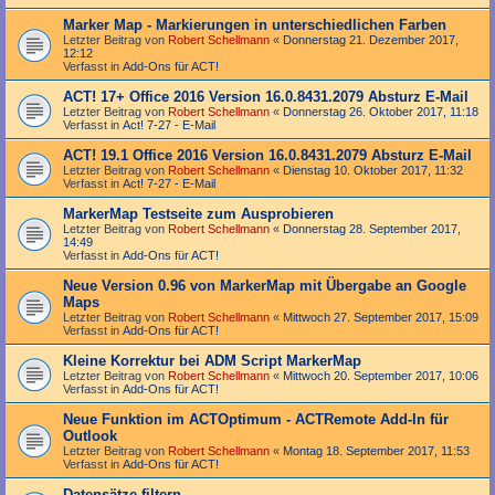
Marker Map - Markierungen in unterschiedlichen Farben
Letzter Beitrag von
Robert Schellmann
«
Donnerstag 21. Dezember 2017,
12:12
Verfasst in
Add-Ons für ACT!
ACT! 17+ Office 2016 Version 16.0.8431.2079 Absturz E-Mail
Letzter Beitrag von
Robert Schellmann
«
Donnerstag 26. Oktober 2017, 11:18
Verfasst in
Act! 7-27 - E-Mail
ACT! 19.1 Office 2016 Version 16.0.8431.2079 Absturz E-Mail
Letzter Beitrag von
Robert Schellmann
«
Dienstag 10. Oktober 2017, 11:32
Verfasst in
Act! 7-27 - E-Mail
MarkerMap Testseite zum Ausprobieren
Letzter Beitrag von
Robert Schellmann
«
Donnerstag 28. September 2017,
14:49
Verfasst in
Add-Ons für ACT!
Neue Version 0.96 von MarkerMap mit Übergabe an Google
Maps
Letzter Beitrag von
Robert Schellmann
«
Mittwoch 27. September 2017, 15:09
Verfasst in
Add-Ons für ACT!
Kleine Korrektur bei ADM Script MarkerMap
Letzter Beitrag von
Robert Schellmann
«
Mittwoch 20. September 2017, 10:06
Verfasst in
Add-Ons für ACT!
Neue Funktion im ACTOptimum - ACTRemote Add-In für
Outlook
Letzter Beitrag von
Robert Schellmann
«
Montag 18. September 2017, 11:53
Verfasst in
Add-Ons für ACT!
Datensätze filtern