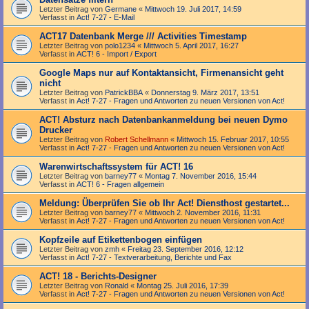
Letzter Beitrag von
Germane
«
Mittwoch 19. Juli 2017, 14:59
Verfasst in
Act! 7-27 - E-Mail
ACT17 Datenbank Merge /// Activities Timestamp
Letzter Beitrag von
polo1234
«
Mittwoch 5. April 2017, 16:27
Verfasst in
ACT! 6 - Import / Export
Google Maps nur auf Kontaktansicht, Firmenansicht geht
nicht
Letzter Beitrag von
PatrickBBA
«
Donnerstag 9. März 2017, 13:51
Verfasst in
Act! 7-27 - Fragen und Antworten zu neuen Versionen von Act!
ACT! Absturz nach Datenbankanmeldung bei neuen Dymo
Drucker
Letzter Beitrag von
Robert Schellmann
«
Mittwoch 15. Februar 2017, 10:55
Verfasst in
Act! 7-27 - Fragen und Antworten zu neuen Versionen von Act!
Warenwirtschaftssystem für ACT! 16
Letzter Beitrag von
barney77
«
Montag 7. November 2016, 15:44
Verfasst in
ACT! 6 - Fragen allgemein
Meldung: Überprüfen Sie ob Ihr Act! Diensthost gestartet...
Letzter Beitrag von
barney77
«
Mittwoch 2. November 2016, 11:31
Verfasst in
Act! 7-27 - Fragen und Antworten zu neuen Versionen von Act!
Kopfzeile auf Etikettenbogen einfügen
Letzter Beitrag von
zmh
«
Freitag 23. September 2016, 12:12
Verfasst in
Act! 7-27 - Text­­ver­arbei­tung, Berichte und Fax
ACT! 18 - Berichts-Designer
Letzter Beitrag von
Ronald
«
Montag 25. Juli 2016, 17:39
Verfasst in
Act! 7-27 - Fragen und Antworten zu neuen Versionen von Act!