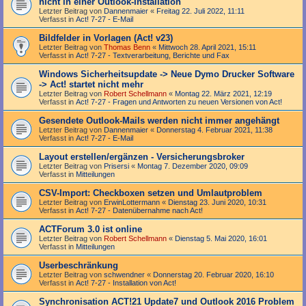
nicht in einer Outlook-Installation
Letzter Beitrag von
Dannenmaier
«
Freitag 22. Juli 2022, 11:11
Verfasst in
Act! 7-27 - E-Mail
Bildfelder in Vorlagen (Act! v23)
Letzter Beitrag von
Thomas Benn
«
Mittwoch 28. April 2021, 15:11
Verfasst in
Act! 7-27 - Text­­ver­arbei­tung, Berichte und Fax
Windows Sicherheitsupdate -> Neue Dymo Drucker Software
-> Act! startet nicht mehr
Letzter Beitrag von
Robert Schellmann
«
Montag 22. März 2021, 12:19
Verfasst in
Act! 7-27 - Fragen und Antworten zu neuen Versionen von Act!
Gesendete Outlook-Mails werden nicht immer angehängt
Letzter Beitrag von
Dannenmaier
«
Donnerstag 4. Februar 2021, 11:38
Verfasst in
Act! 7-27 - E-Mail
Layout erstellen/ergänzen - Versicherungsbroker
Letzter Beitrag von
Prisersi
«
Montag 7. Dezember 2020, 09:09
Verfasst in
Mitteilungen
CSV-Import: Checkboxen setzen und Umlautproblem
Letzter Beitrag von
ErwinLottermann
«
Dienstag 23. Juni 2020, 10:31
Verfasst in
Act! 7-27 - Datenübernahme nach Act!
ACTForum 3.0 ist online
Letzter Beitrag von
Robert Schellmann
«
Dienstag 5. Mai 2020, 16:01
Verfasst in
Mitteilungen
Userbeschränkung
Letzter Beitrag von
schwendner
«
Donnerstag 20. Februar 2020, 16:10
Verfasst in
Act! 7-27 - Installation von Act!
Synchronisation ACT!21 Update7 und Outlook 2016 Problem