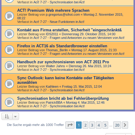
Verfasst in
Act! 7-27 - Synchronisation bei Act!
ACT! Premium Web mehrere Sprachen
Letzter Beitrag von
p.gregorius@sihot.com
«
Montag 2. November 2015,
08:22
Verfasst in
Act! 7-27 - Neue Funktionen in Act!
Kontakt aus Firma erstellen, Sicherheit "eingeschränkt&
Letzter Beitrag von
IDS2011
«
Donnerstag 29. Oktober 2015, 14:00
Verfasst in
Act! 7-27 - Fragen und Antworten zu neuen Versionen von Act!
Firefox in ACT16 als Standardbrowser einstellen
Letzter Beitrag von
Thomas_Berlin
«
Montag 17. August 2015, 21:33
Verfasst in
Act! 7-27 - Fragen und Antworten zu neuen Versionen von Act!
Handbuch zur synchronisieren von ACT 2011 Pro
Letzter Beitrag von
Walter Jahns
«
Dienstag 26. Mai 2015, 10:24
Verfasst in
Act! 7-27 - Synchronisation bei Act!
Sync Outlook: kann keine Kontakte oder Tätigkeiten
auswählen
Letzter Beitrag von
Kathleen
«
Freitag 15. Mai 2015, 12:04
Verfasst in
Act! 7-27 - Synchronisation bei Act!
Synchronisation bricht ab bei Fehlerüberprüfung
Letzter Beitrag von
PatrickBBA
«
Montag 4. Mai 2015, 12:46
Verfasst in
Act! 7-27 - Synchronisation bei Act!
Seite
1
von
20
1
2
3
4
5
20
Nä
Die Suche ergab mehr als 1000 Treffer
…