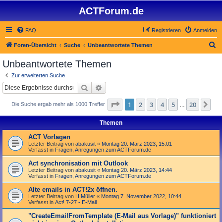
ACTForum.de
FAQ
Registrieren
Anmelden
S
Foren-Übersicht
Suche
Unbeantwortete Themen
u
Unbeantwortete Themen
c
Zur erweiterten Suche
h
Suche
Erweiterte Suche
e
Seite
1
von
20
1
2
3
4
5
20
Nä
Die Suche ergab mehr als 1000 Treffer
…
Themen
ACT Vorlagen
Letzter Beitrag von
abakusit
«
Montag 20. März 2023, 15:01
Verfasst in
Fragen, Anregungen zum ACTForum.de
Act synchronisation mit Outlook
Letzter Beitrag von
abakusit
«
Montag 20. März 2023, 14:44
Verfasst in
Fragen, Anregungen zum ACTForum.de
Alte emails in ACT!2x öffnen.
Letzter Beitrag von
H Müller
«
Montag 7. November 2022, 10:44
Verfasst in
Act! 7-27 - E-Mail
"Create­Email­From­Template (E-Mail aus Vorlage)" funktioniert