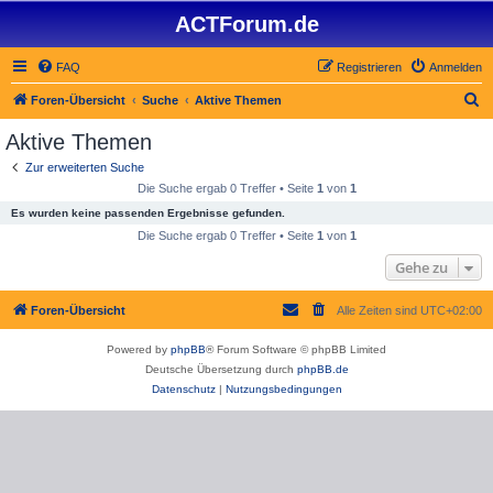
ACTForum.de
FAQ
Registrieren
Anmelden
S
Foren-Übersicht
Suche
Aktive Themen
u
Aktive Themen
c
Zur erweiterten Suche
h
Die Suche ergab 0 Treffer • Seite
1
von
1
e
Es wurden keine passenden Ergebnisse gefunden.
Die Suche ergab 0 Treffer • Seite
1
von
1
Gehe zu
Foren-Übersicht
Alle Zeiten sind
UTC+02:00
Powered by
phpBB
® Forum Software © phpBB Limited
Deutsche Übersetzung durch
phpBB.de
Datenschutz
|
Nutzungsbedingungen