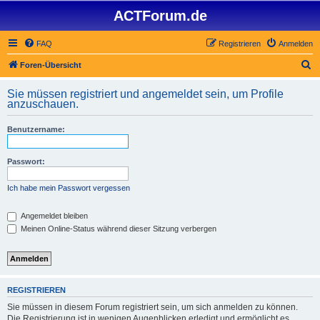
ACTForum.de
FAQ
Registrieren
Anmelden
S
Foren-Übersicht
u
Sie müssen registriert und angemeldet sein, um Profile
c
anzuschauen.
h
Benutzername:
e
Passwort:
Ich habe mein Passwort vergessen
Angemeldet bleiben
Meinen Online-Status während dieser Sitzung verbergen
REGISTRIEREN
Sie müssen in diesem Forum registriert sein, um sich anmelden zu können.
Die Registrierung ist in wenigen Augenblicken erledigt und ermöglicht es