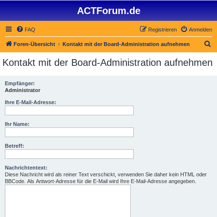
ACTForum.de
FAQ
Registrieren
Anmelden
S
Foren-Übersicht
Kontakt mit der Board-Administration aufnehmen
u
Kontakt mit der Board-Administration aufnehmen
c
h
Empfänger:
Administrator
e
Ihre E-Mail-Adresse:
Ihr Name:
Betreff:
Nachrichtentext:
Diese Nachricht wird als reiner Text verschickt, verwenden Sie daher kein HTML oder
BBCode. Als Antwort-Adresse für die E-Mail wird Ihre E-Mail-Adresse angegeben.