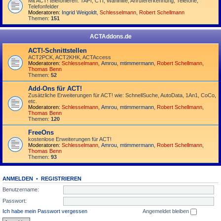
Mit ACT! telefonieren: TAPI, CTI, Wahlhilfe, Anrufererkennung, Telefone,
Telefonfelder
Moderatoren:
Ingrid Weigoldt
,
Schlesselmann
,
Robert Schellmann
Themen:
151
ACTAddons.de
ACT!-Schnittstellen
ACT2PCK, ACT2KHK, ACTAccess
Moderatoren:
Schlesselmann
,
Amrou
,
mtimmermann
,
Robert Schellmann
,
Thomas Benn
Themen:
52
Add-Ons für ACT!
Zusätzliche Erweiterungen für ACT! wie: SchnellSuche, AutoData, 1An1, CoCo,
etc.
Moderatoren:
Schlesselmann
,
Amrou
,
mtimmermann
,
Robert Schellmann
,
Thomas Benn
Themen:
120
FreeOns
kostenlose Erweiterungen für ACT!
Moderatoren:
Schlesselmann
,
Amrou
,
mtimmermann
,
Robert Schellmann
,
Thomas Benn
Themen:
93
ANMELDEN
•
REGISTRIEREN
Benutzername:
Passwort:
Ich habe mein Passwort vergessen
Angemeldet bleiben