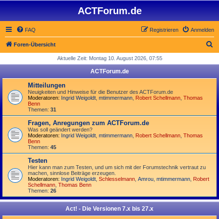
ACTForum.de
FAQ
Registrieren
Anmelden
S
Foren-Übersicht
u
Aktuelle Zeit: Montag 10. August 2026, 07:55
c
ACTForum.de
h
Mitteilungen
e
Neuigkeiten und Hinweise für die Benutzer des ACTForum.de
Moderatoren:
Ingrid Weigoldt
,
mtimmermann
,
Robert Schellmann
,
Thomas
Benn
Themen:
31
Fragen, Anregungen zum ACTForum.de
Was soll geändert werden?
Moderatoren:
Ingrid Weigoldt
,
mtimmermann
,
Robert Schellmann
,
Thomas
Benn
Themen:
45
Testen
Hier kann man zum Testen, und um sich mit der Forumstechnik vertraut zu
machen, sinnlose Beiträge erzeugen.
Moderatoren:
Ingrid Weigoldt
,
Schlesselmann
,
Amrou
,
mtimmermann
,
Robert
Schellmann
,
Thomas Benn
Themen:
26
Act! - Die Versionen 7.x bis 27.x