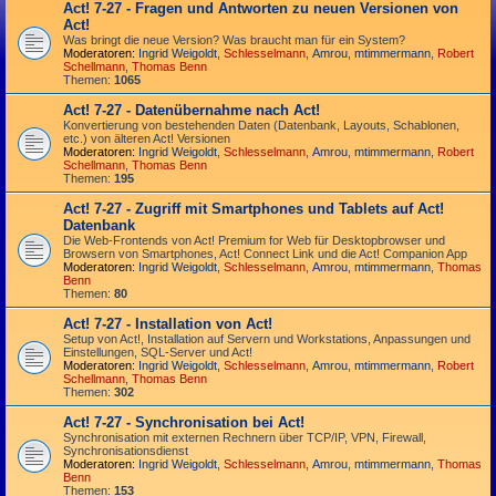
Act! 7-27 - Fragen und Antworten zu neuen Versionen von
Act!
Was bringt die neue Version? Was braucht man für ein System?
Moderatoren:
Ingrid Weigoldt
,
Schlesselmann
,
Amrou
,
mtimmermann
,
Robert
Schellmann
,
Thomas Benn
Themen:
1065
Act! 7-27 - Datenübernahme nach Act!
Konvertierung von bestehenden Daten (Datenbank, Layouts, Schablonen,
etc.) von älteren Act! Versionen
Moderatoren:
Ingrid Weigoldt
,
Schlesselmann
,
Amrou
,
mtimmermann
,
Robert
Schellmann
,
Thomas Benn
Themen:
195
Act! 7-27 - Zugriff mit Smart­phones und Tablets auf Act!
Datenbank
Die Web-Frontends von Act! Premium for Web für Desktop­browser und
Browsern von Smart­phones, Act! Connect Link und die Act! Companion App
Moderatoren:
Ingrid Weigoldt
,
Schlesselmann
,
Amrou
,
mtimmermann
,
Thomas
Benn
Themen:
80
Act! 7-27 - Installation von Act!
Setup von Act!, Installation auf Servern und Workstations, Anpassungen und
Einstellungen, SQL-Server und Act!
Moderatoren:
Ingrid Weigoldt
,
Schlesselmann
,
Amrou
,
mtimmermann
,
Robert
Schellmann
,
Thomas Benn
Themen:
302
Act! 7-27 - Synchronisation bei Act!
Synchro­nisation mit externen Rechnern über TCP/IP, VPN, Firewall,
Synchroni­sations­dienst
Moderatoren:
Ingrid Weigoldt
,
Schlesselmann
,
Amrou
,
mtimmermann
,
Thomas
Benn
Themen:
153