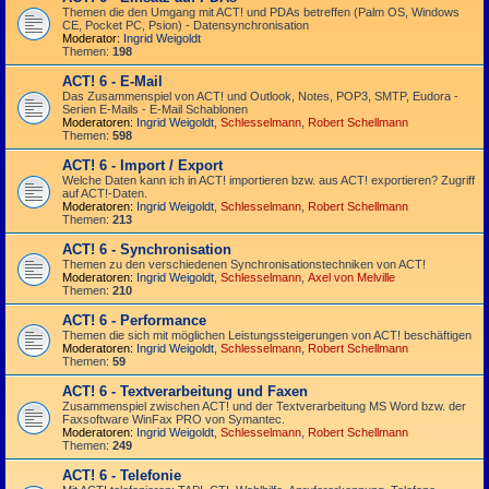
Themen die den Umgang mit ACT! und PDAs betreffen (Palm OS, Windows
CE, Pocket PC, Psion) - Datensynchronisation
Moderator:
Ingrid Weigoldt
Themen:
198
ACT! 6 - E-Mail
Das Zusammen­spiel von ACT! und Outlook, Notes, POP3, SMTP, Eudora -
Serien E-Mails - E-Mail Schablonen
Moderatoren:
Ingrid Weigoldt
,
Schlesselmann
,
Robert Schellmann
Themen:
598
ACT! 6 - Import / Export
Welche Daten kann ich in ACT! importieren bzw. aus ACT! exportieren? Zugriff
auf ACT!-Daten.
Moderatoren:
Ingrid Weigoldt
,
Schlesselmann
,
Robert Schellmann
Themen:
213
ACT! 6 - Synchro­nisation
Themen zu den verschiedenen Synchro­nisations­­techniken von ACT!
Moderatoren:
Ingrid Weigoldt
,
Schlesselmann
,
Axel von Melville
Themen:
210
ACT! 6 - Performance
Themen die sich mit möglichen Leistungssteigerungen von ACT! beschäftigen
Moderatoren:
Ingrid Weigoldt
,
Schlesselmann
,
Robert Schellmann
Themen:
59
ACT! 6 - Textverarbeitung und Faxen
Zusammenspiel zwischen ACT! und der Textverarbeitung MS Word bzw. der
Faxsoftware WinFax PRO von Symantec.
Moderatoren:
Ingrid Weigoldt
,
Schlesselmann
,
Robert Schellmann
Themen:
249
ACT! 6 - Telefonie