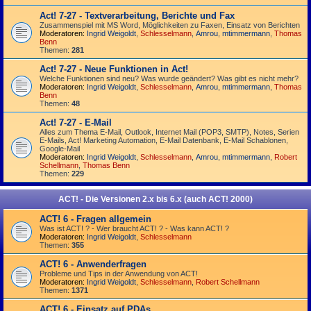
Act! 7-27 - Text­­ver­arbei­tung, Berichte und Fax
Zusammenspiel mit MS Word, Möglichkeiten zu Faxen, Einsatz von Berichten
Moderatoren:
Ingrid Weigoldt
,
Schlesselmann
,
Amrou
,
mtimmermann
,
Thomas
Benn
Themen:
281
Act! 7-27 - Neue Funktionen in Act!
Welche Funktionen sind neu? Was wurde geändert? Was gibt es nicht mehr?
Moderatoren:
Ingrid Weigoldt
,
Schlesselmann
,
Amrou
,
mtimmermann
,
Thomas
Benn
Themen:
48
Act! 7-27 - E-Mail
Alles zum Thema E-Mail, Outlook, Internet Mail (POP3, SMTP), Notes, Serien
E-Mails, Act! Marketing Automation, E-Mail Datenbank, E-Mail Schablonen,
Google-Mail
Moderatoren:
Ingrid Weigoldt
,
Schlesselmann
,
Amrou
,
mtimmermann
,
Robert
Schellmann
,
Thomas Benn
Themen:
229
ACT! - Die Versionen 2.x bis 6.x (auch ACT! 2000)
ACT! 6 - Fragen allgemein
Was ist ACT! ? - Wer braucht ACT! ? - Was kann ACT! ?
Moderatoren:
Ingrid Weigoldt
,
Schlesselmann
Themen:
355
ACT! 6 - Anwender­fragen
Probleme und Tips in der Anwendung von ACT!
Moderatoren:
Ingrid Weigoldt
,
Schlesselmann
,
Robert Schellmann
Themen:
1371
ACT! 6 - Einsatz auf PDAs