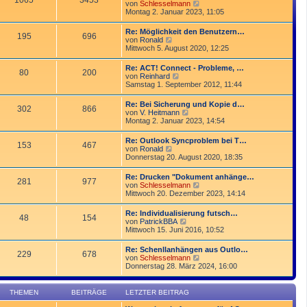
1065
3453
r
N
von
Schlesselmann
r
B
e
Montag 2. Januar 2023, 11:05
a
e
u
g
i
e
Re: Möglichkeit den Benutzern…
t
195
696
s
N
von
Ronald
r
t
e
Mittwoch 5. August 2020, 12:25
a
e
u
g
r
e
Re: ACT! Connect - Probleme, …
B
80
200
s
N
von
Reinhard
e
t
e
Samstag 1. September 2012, 11:44
i
e
u
t
r
e
r
Re: Bei Sicherung und Kopie d…
B
302
866
s
a
N
von
V. Heitmann
e
t
g
e
Montag 2. Januar 2023, 14:54
i
e
u
t
r
e
r
Re: Outlook Syncproblem bei T…
B
153
467
s
a
N
von
Ronald
e
t
g
e
Donnerstag 20. August 2020, 18:35
i
e
u
t
r
e
r
Re: Drucken "Dokument anhänge…
B
281
977
s
a
N
von
Schlesselmann
e
t
g
e
Mittwoch 20. Dezember 2023, 14:14
i
e
u
t
r
e
r
Re: Individualisierung futsch…
B
48
154
s
a
N
von
PatrickBBA
e
t
g
e
Mittwoch 15. Juni 2016, 10:52
i
e
u
t
r
e
r
Re: Schenllanhängen aus Outlo…
B
229
678
s
a
N
von
Schlesselmann
e
t
g
e
Donnerstag 28. März 2024, 16:00
i
e
u
t
r
e
r
B
s
a
THEMEN
BEITRÄGE
LETZTER BEITRAG
e
t
g
i
e