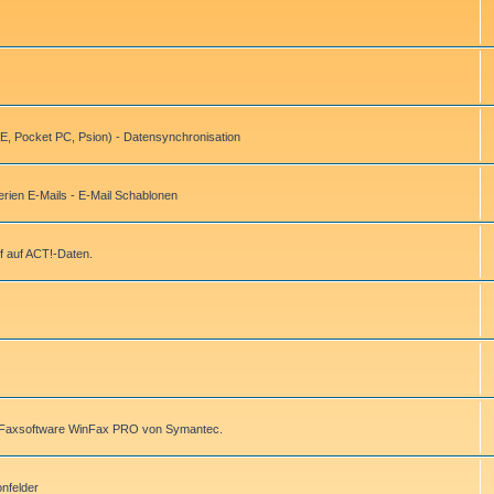
, Pocket PC, Psion) - Datensynchronisation
ien E-Mails - E-Mail Schablonen
f auf ACT!-Daten.
r Faxsoftware WinFax PRO von Symantec.
onfelder