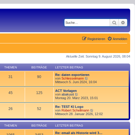
Suche
Erwe
Registrieren
Anmelden
Aktuelle Zeit: Sonntag 9. August 2026, 08:04
THEMEN
BEITRÄGE
LETZTER BEITRAG
Re: daten exportieren
31
90
N
von
Schlesselmann
e
Mittwoch 5. Juni 2024, 16:04
u
e
ACT Vorlagen
45
125
s
N
von
abakusit
t
e
Montag 20. März 2023, 15:01
e
u
r
e
Re: TEST KI Logo
B
26
52
s
N
von
Robert Schellmann
e
t
e
Mittwoch 28. Januar 2026, 12:02
i
e
u
t
r
e
r
B
s
a
THEMEN
BEITRÄGE
LETZTER BEITRAG
e
t
g
i
e
Re: email als Historie wird 3…
t