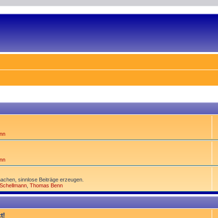
nn
nn
achen, sinnlose Beiträge erzeugen.
 Schellmann
,
Thomas Benn
t!