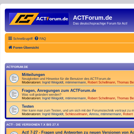
ACTForum.de
Das deutschsprachige Forum für Act!
Schnellzugriff
FAQ
Foren-Übersicht
ACTFORUM.DE
Mitteilungen
Neuigkeiten und Hinweise für die Benutzer des ACTForum.de
Moderatoren:
Ingrid Weigoldt
,
mtimmermann
,
Robert Schellmann
,
Thomas Be
Fragen, Anregungen zum ACTForum.de
Was soll geändert werden?
Moderatoren:
Ingrid Weigoldt
,
mtimmermann
,
Robert Schellmann
,
Thomas Be
Testen
Hier kann man zum Testen, und um sich mit der Forumstechnik vertraut zu m
Moderatoren:
Ingrid Weigoldt
,
Schlesselmann
,
Amrou
,
mtimmermann
,
Robert
ACT! - DIE VERSIONEN 7.X BIS 27.X
Act! 7-27 - Fragen und Antworten zu neuen Versionen von Ac