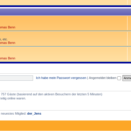
omas Benn
, etc.
omas Benn
omas Benn
Ich habe mein Passwort vergessen
|
Angemeldet bleiben
nd 757 Gäste (basierend auf den aktiven Besuchern der letzten 5 Minuten)
itig online waren.
 neuestes Mitglied:
der_Jens