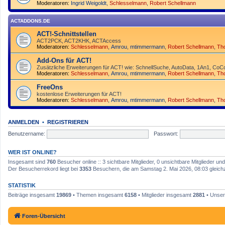
Moderatoren:
Ingrid Weigoldt
,
Schlesselmann
,
Robert Schellmann
ACTADDONS.DE
ACT!-Schnittstellen
ACT2PCK, ACT2KHK, ACTAccess
Moderatoren:
Schlesselmann
,
Amrou
,
mtimmermann
,
Robert Schellmann
,
Th
Add-Ons für ACT!
Zusätzliche Erweiterungen für ACT! wie: SchnellSuche, AutoData, 1An1, CoCo
Moderatoren:
Schlesselmann
,
Amrou
,
mtimmermann
,
Robert Schellmann
,
Th
FreeOns
kostenlose Erweiterungen für ACT!
Moderatoren:
Schlesselmann
,
Amrou
,
mtimmermann
,
Robert Schellmann
,
Th
ANMELDEN
•
REGISTRIEREN
Benutzername:
Passwort:
WER IST ONLINE?
Insgesamt sind
760
Besucher online :: 3 sichtbare Mitglieder, 0 unsichtbare Mitglieder u
Der Besucherrekord liegt bei
3353
Besuchern, die am Samstag 2. Mai 2026, 08:03 gleichze
STATISTIK
Beiträge insgesamt
19869
• Themen insgesamt
6158
• Mitglieder insgesamt
2881
• Unser
Foren-Übersicht