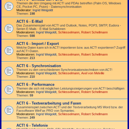
Themen die den Umgang mit ACT! und PDAs betreffen (Palm OS, Windows
CE, Pocket PC, Psion) - Datensynchronisation
Moderator:
Ingrid Weigoldt
Themen:
198
ACT! 6 - E-Mail
Das Zusammen­spiel von ACT! und Outlook, Notes, POP3, SMTP, Eudora -
Serien E-Mails - E-Mail Schablonen
Moderatoren:
Ingrid Weigoldt
,
Schlesselmann
,
Robert Schellmann
Themen:
598
ACT! 6 - Import / Export
Welche Daten kann ich in ACT! importieren bzw. aus ACT! exportieren? Zugriff
auf ACT!-Daten.
Moderatoren:
Ingrid Weigoldt
,
Schlesselmann
,
Robert Schellmann
Themen:
213
ACT! 6 - Synchro­nisation
Themen zu den verschiedenen Synchro­nisations­­techniken von ACT!
Moderatoren:
Ingrid Weigoldt
,
Schlesselmann
,
Axel von Melville
Themen:
210
ACT! 6 - Performance
Themen die sich mit möglichen Leistungssteigerungen von ACT! beschäftigen
Moderatoren:
Ingrid Weigoldt
,
Schlesselmann
,
Robert Schellmann
Themen:
59
ACT! 6 - Textverarbeitung und Faxen
Zusammenspiel zwischen ACT! und der Textverarbeitung MS Word bzw. der
Faxsoftware WinFax PRO von Symantec.
Moderatoren:
Ingrid Weigoldt
,
Schlesselmann
,
Robert Schellmann
Themen:
249
ACT! 6 - Telefonie