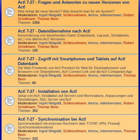
Act! 7-27 - Fragen und Antworten zu neuen Versionen von
Act!
Was bringt die neue Version? Was braucht man für ein System?
Moderatoren:
Ingrid Weigoldt
,
Schlesselmann
,
Amrou
,
mtimmermann
,
Robert
Schellmann
,
Thomas Benn
Themen:
1065
Act! 7-27 - Datenübernahme nach Act!
Konvertierung von bestehenden Daten (Datenbank, Layouts, Schablonen,
etc.) von älteren Act! Versionen
Moderatoren:
Ingrid Weigoldt
,
Schlesselmann
,
Amrou
,
mtimmermann
,
Robert
Schellmann
,
Thomas Benn
Themen:
195
Act! 7-27 - Zugriff mit Smart­phones und Tablets auf Act!
Datenbank
Die Web-Frontends von Act! Premium for Web für Desktop­browser und
Browsern von Smart­phones, Act! Connect Link und die Act! Companion App
Moderatoren:
Ingrid Weigoldt
,
Schlesselmann
,
Amrou
,
mtimmermann
,
Thomas
Benn
Themen:
80
Act! 7-27 - Installation von Act!
Setup von Act!, Installation auf Servern und Workstations, Anpassungen und
Einstellungen, SQL-Server und Act!
Moderatoren:
Ingrid Weigoldt
,
Schlesselmann
,
Amrou
,
mtimmermann
,
Robert
Schellmann
,
Thomas Benn
Themen:
302
Act! 7-27 - Synchronisation bei Act!
Synchro­nisation mit externen Rechnern über TCP/IP, VPN, Firewall,
Synchroni­sations­dienst
Moderatoren:
Ingrid Weigoldt
,
Schlesselmann
,
Amrou
,
mtimmermann
,
Thomas
Benn
Themen:
153