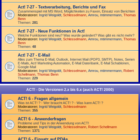
Act! 7-27 - Text­­ver­arbei­tung, Berichte und Fax
Zusammenspiel mit MS Word, Möglichkeiten zu Faxen, Einsatz von Berichten
Moderatoren:
Ingrid Weigoldt
,
Schlesselmann
,
Amrou
,
mtimmermann
,
Thomas
Benn
Themen:
281
Act! 7-27 - Neue Funktionen in Act!
Welche Funktionen sind neu? Was wurde geändert? Was gibt es nicht mehr?
Moderatoren:
Ingrid Weigoldt
,
Schlesselmann
,
Amrou
,
mtimmermann
,
Thomas
Benn
Themen:
48
Act! 7-27 - E-Mail
Alles zum Thema E-Mail, Outlook, Internet Mail (POP3, SMTP), Notes, Serien
E-Mails, Act! Marketing Automation, E-Mail Datenbank, E-Mail Schablonen,
Google-Mail
Moderatoren:
Ingrid Weigoldt
,
Schlesselmann
,
Amrou
,
mtimmermann
,
Robert
Schellmann
,
Thomas Benn
Themen:
229
ACT! - Die Versionen 2.x bis 6.x (auch ACT! 2000)
ACT! 6 - Fragen allgemein
Was ist ACT! ? - Wer braucht ACT! ? - Was kann ACT! ?
Moderatoren:
Ingrid Weigoldt
,
Schlesselmann
Themen:
355
ACT! 6 - Anwender­fragen
Probleme und Tips in der Anwendung von ACT!
Moderatoren:
Ingrid Weigoldt
,
Schlesselmann
,
Robert Schellmann
Themen:
1371
ACT! 6 - Einsatz auf PDAs