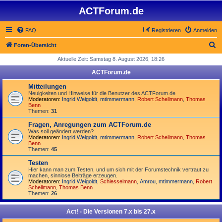
ACTForum.de
FAQ
Registrieren
Anmelden
S
Foren-Übersicht
u
Aktuelle Zeit: Samstag 8. August 2026, 18:26
c
ACTForum.de
h
Mitteilungen
e
Neuigkeiten und Hinweise für die Benutzer des ACTForum.de
Moderatoren:
Ingrid Weigoldt
,
mtimmermann
,
Robert Schellmann
,
Thomas
Benn
Themen:
31
Fragen, Anregungen zum ACTForum.de
Was soll geändert werden?
Moderatoren:
Ingrid Weigoldt
,
mtimmermann
,
Robert Schellmann
,
Thomas
Benn
Themen:
45
Testen
Hier kann man zum Testen, und um sich mit der Forumstechnik vertraut zu
machen, sinnlose Beiträge erzeugen.
Moderatoren:
Ingrid Weigoldt
,
Schlesselmann
,
Amrou
,
mtimmermann
,
Robert
Schellmann
,
Thomas Benn
Themen:
26
Act! - Die Versionen 7.x bis 27.x