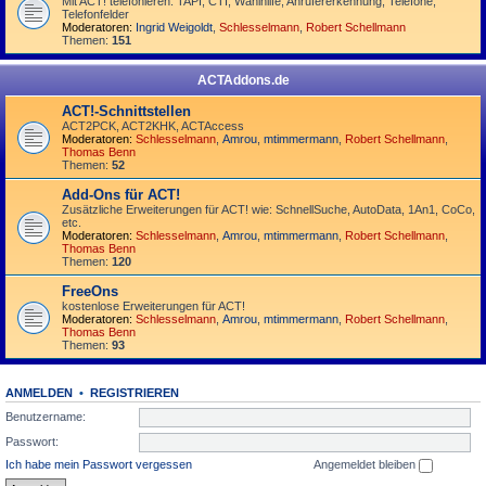
Mit ACT! telefonieren: TAPI, CTI, Wahlhilfe, Anrufererkennung, Telefone,
Telefonfelder
Moderatoren:
Ingrid Weigoldt
,
Schlesselmann
,
Robert Schellmann
Themen:
151
ACTAddons.de
ACT!-Schnittstellen
ACT2PCK, ACT2KHK, ACTAccess
Moderatoren:
Schlesselmann
,
Amrou
,
mtimmermann
,
Robert Schellmann
,
Thomas Benn
Themen:
52
Add-Ons für ACT!
Zusätzliche Erweiterungen für ACT! wie: SchnellSuche, AutoData, 1An1, CoCo,
etc.
Moderatoren:
Schlesselmann
,
Amrou
,
mtimmermann
,
Robert Schellmann
,
Thomas Benn
Themen:
120
FreeOns
kostenlose Erweiterungen für ACT!
Moderatoren:
Schlesselmann
,
Amrou
,
mtimmermann
,
Robert Schellmann
,
Thomas Benn
Themen:
93
ANMELDEN
•
REGISTRIEREN
Benutzername:
Passwort:
Ich habe mein Passwort vergessen
Angemeldet bleiben