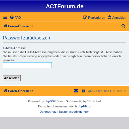
ACTForum.de
FAQ
Registrieren
Anmelden
S
Foren-Übersicht
u
Passwort zurücksetzen
c
h
E-Mail-Adresse:
Sie müssen die E-Mail-Adresse angeben, die in Ihrem Profil hinterlegt ist. Diese haben
e
Sie bei der Registrierung angegeben oder nachträglich in Ihrem persönlichen Bereich
geändert.
Foren-Übersicht
Alle Zeiten sind
UTC+02:00
Powered by
phpBB
® Forum Software © phpBB Limited
Deutsche Übersetzung durch
phpBB.de
Datenschutz
|
Nutzungsbedingungen