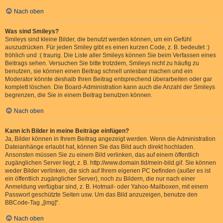
Nach oben
Was sind Smileys?
Smileys sind kleine Bilder, die benutzt werden können, um ein Gefühl
auszudrücken. Für jeden Smiley gibt es einen kurzen Code, z. B. bedeutet :)
fröhlich und :( traurig. Die Liste aller Smileys können Sie beim Verfassen eines
Beitrags sehen. Versuchen Sie bitte trotzdem, Smileys nicht zu häufig zu
benutzen, sie können einen Beitrag schnell unlesbar machen und ein
Moderator könnte deshalb Ihren Beitrag entsprechend überarbeiten oder gar
komplett löschen. Die Board-Administration kann auch die Anzahl der Smileys
begrenzen, die Sie in einem Beitrag benutzen können.
Nach oben
Kann ich Bilder in meine Beiträge einfügen?
Ja, Bilder können in Ihrem Beitrag angezeigt werden. Wenn die Administration
Dateianhänge erlaubt hat, können Sie das Bild auch direkt hochladen.
Ansonsten müssen Sie zu einem Bild verlinken, das auf einem öffentlich
zugänglichen Server liegt, z. B. http://www.domain.tld/mein-bild.gif. Sie können
weder Bilder verlinken, die sich auf Ihrem eigenen PC befinden (außer es ist
ein öffentlich zugänglicher Server), noch zu Bildern, die nur nach einer
Anmeldung verfügbar sind, z. B. Hotmail- oder Yahoo-Mailboxen, mit einem
Passwort geschützte Seiten usw. Um das Bild anzuzeigen, benutze den
BBCode-Tag „[img]“.
Nach oben