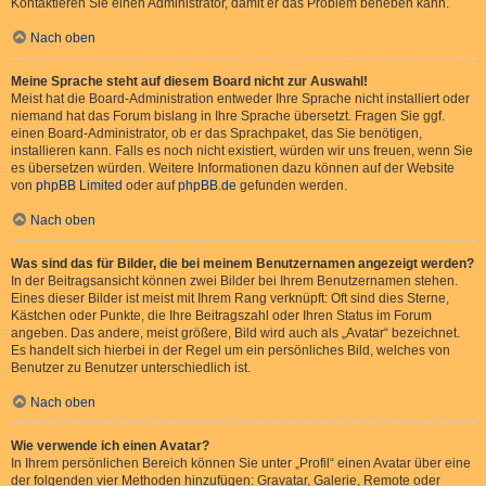
Kontaktieren Sie einen Administrator, damit er das Problem beheben kann.
Nach oben
Meine Sprache steht auf diesem Board nicht zur Auswahl!
Meist hat die Board-Administration entweder Ihre Sprache nicht installiert oder
niemand hat das Forum bislang in Ihre Sprache übersetzt. Fragen Sie ggf.
einen Board-Administrator, ob er das Sprachpaket, das Sie benötigen,
installieren kann. Falls es noch nicht existiert, würden wir uns freuen, wenn Sie
es übersetzen würden. Weitere Informationen dazu können auf der Website
von
phpBB Limited
oder auf
phpBB.de
gefunden werden.
Nach oben
Was sind das für Bilder, die bei meinem Benutzernamen angezeigt werden?
In der Beitragsansicht können zwei Bilder bei Ihrem Benutzernamen stehen.
Eines dieser Bilder ist meist mit Ihrem Rang verknüpft: Oft sind dies Sterne,
Kästchen oder Punkte, die Ihre Beitragszahl oder Ihren Status im Forum
angeben. Das andere, meist größere, Bild wird auch als „Avatar“ bezeichnet.
Es handelt sich hierbei in der Regel um ein persönliches Bild, welches von
Benutzer zu Benutzer unterschiedlich ist.
Nach oben
Wie verwende ich einen Avatar?
In Ihrem persönlichen Bereich können Sie unter „Profil“ einen Avatar über eine
der folgenden vier Methoden hinzufügen: Gravatar, Galerie, Remote oder