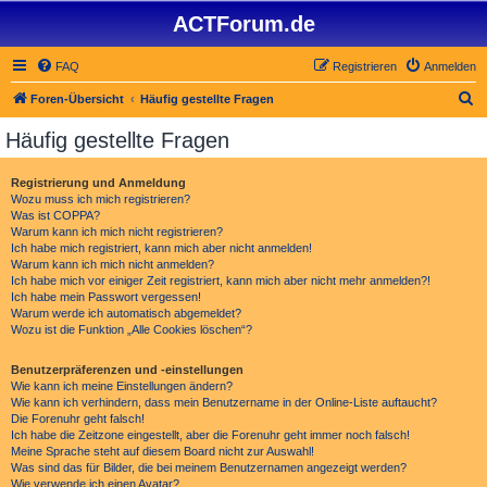
ACTForum.de
FAQ
Registrieren
Anmelden
S
Foren-Übersicht
Häufig gestellte Fragen
u
Häufig gestellte Fragen
c
h
Registrierung und Anmeldung
Wozu muss ich mich registrieren?
e
Was ist COPPA?
Warum kann ich mich nicht registrieren?
Ich habe mich registriert, kann mich aber nicht anmelden!
Warum kann ich mich nicht anmelden?
Ich habe mich vor einiger Zeit registriert, kann mich aber nicht mehr anmelden?!
Ich habe mein Passwort vergessen!
Warum werde ich automatisch abgemeldet?
Wozu ist die Funktion „Alle Cookies löschen“?
Benutzerpräferenzen und -einstellungen
Wie kann ich meine Einstellungen ändern?
Wie kann ich verhindern, dass mein Benutzername in der Online-Liste auftaucht?
Die Forenuhr geht falsch!
Ich habe die Zeitzone eingestellt, aber die Forenuhr geht immer noch falsch!
Meine Sprache steht auf diesem Board nicht zur Auswahl!
Was sind das für Bilder, die bei meinem Benutzernamen angezeigt werden?
Wie verwende ich einen Avatar?