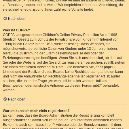
Avatarbilder, Private Nachrichten, E-Mail-Versand an andere Mitglieder, Beitritt
zu Benutzergruppen und so weiter. Wir empfehlen Ihnen eine Anmeldung, da
sie schnell erledigt ist und Ihnen zahlreiche Vorteile bietet.
Nach oben
Was ist COPPA?
COPPA, ausgeschrieben Children’s Online Privacy Protection Act of 1998
(deutsch: Gesetz zum Schutz der Privatsphäre von Kindern im Internet von
1998) ist ein Gesetz in den USA, welches festlegt, dass Websites, die
möglicherweise persönliche Daten von Kindern unter 13 Jahren erheben,
hierzu die Zustimmung der Eltern beziehungsweise des oder der
Erziehungsberechtigten benötigen. Wenn Sie sich unsicher sind, ob dies auf
Sie oder die Website, auf der Sie sich zu registrieren versuchen, zutrifft, ziehen
Sie einen rechtlichen Beistand zu Rate. Bitte beachten Sie, dass phpBB
Limited und der Besitzer dieses Boards keine Rechtsberatung anbieten kann
und nicht die Anlaufstelle für Rechtsangelegenheiten jeglicher Art ist; außer
solchen, die unter der Frage „An wen soll ich mich wenden, falls es
Beschwerden oder juristische Anfragen zu diesem Forum gibt?“ behandelt
werden.
Nach oben
Warum kann ich mich nicht registrieren?
Es kann sein, dass die Board-Administration die Registrierung komplett
ausgeschaltet hat, damit sich keine neuen Benutzer mehr anmelden können.
Es könnte auch sein, dass Ihre IP-Adresse oder der Benutzername, mit dem