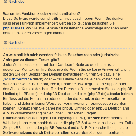
Nach oben
Warum ist Funktion x oder y nicht enthalten?
Diese Software wurde von phpBB Limited geschrieben. Wenn Sie denken,
dass eine Funktion implementiert werden sollte, dann besuchen Sie
phpBB Ideas
, wo Sie Ihre Stimme für bestehende Vorschläge abgeben oder
neue Funktionen vorschlagen können.
Nach oben
An wen soll ich mich wenden, falls es Beschwerden oder juristische
Anfragen zu diesem Forum gibt?
Jeder Administrator, der auf der „Das Team“-Seite aufgeführt ist, ist ein
geeigneter Kontakt für Ihre Beschwerde. Wenn Sie so keine Antwort erhalten,
sollten Sie den Besitzer der Domain kontaktieren (führen Sie dazu eine
„WHOIS“-Abfrage
durch) oder — falls diese Seite bei einem kostenlosen
Webhoster wie z. B. Yahoo!, free.fr, funpic.de usw. liegt — den Support oder
den Abuse-Kontakt des betreffenden Dienstes. Bitte beachten Sie, dass phpBB
Limited (phpBB.com) und phpBB Deutschland e. V. (phpBB.de)
absolut keinen
Einfluss
auf die Benutzung oder den oder die Benutzer der Forensoftware
haben und dafür in keiner Weise zur Verantwortung herangezogen werden
können. Kontaktieren Sie daher nie phpBB Limited oder phpBB Deutschland
e. V. in Zusammenhang mit jeglichen juristischen Fragen
(Unterlassungserklärungen, Haftungsfragen usw.), die
sich nicht direkt
auf die
Website phpbb.com, phpbb.de oder die phpBB-Software selbst beziehen. Falls
Sie phpBB Limited oder phpBB Deutschland e. V. E-Mails schreiben, die die
Softwarenutzung durch Dritte
betreffen, so werden Sie, wenn überhaupt,