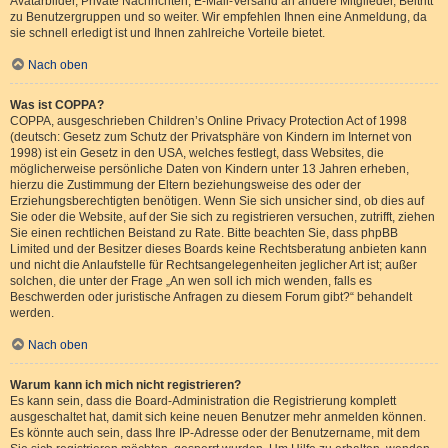
Avatarbilder, Private Nachrichten, E-Mail-Versand an andere Mitglieder, Beitritt
zu Benutzergruppen und so weiter. Wir empfehlen Ihnen eine Anmeldung, da
sie schnell erledigt ist und Ihnen zahlreiche Vorteile bietet.
Nach oben
Was ist COPPA?
COPPA, ausgeschrieben Children’s Online Privacy Protection Act of 1998
(deutsch: Gesetz zum Schutz der Privatsphäre von Kindern im Internet von
1998) ist ein Gesetz in den USA, welches festlegt, dass Websites, die
möglicherweise persönliche Daten von Kindern unter 13 Jahren erheben,
hierzu die Zustimmung der Eltern beziehungsweise des oder der
Erziehungsberechtigten benötigen. Wenn Sie sich unsicher sind, ob dies auf
Sie oder die Website, auf der Sie sich zu registrieren versuchen, zutrifft, ziehen
Sie einen rechtlichen Beistand zu Rate. Bitte beachten Sie, dass phpBB
Limited und der Besitzer dieses Boards keine Rechtsberatung anbieten kann
und nicht die Anlaufstelle für Rechtsangelegenheiten jeglicher Art ist; außer
solchen, die unter der Frage „An wen soll ich mich wenden, falls es
Beschwerden oder juristische Anfragen zu diesem Forum gibt?“ behandelt
werden.
Nach oben
Warum kann ich mich nicht registrieren?
Es kann sein, dass die Board-Administration die Registrierung komplett
ausgeschaltet hat, damit sich keine neuen Benutzer mehr anmelden können.
Es könnte auch sein, dass Ihre IP-Adresse oder der Benutzername, mit dem