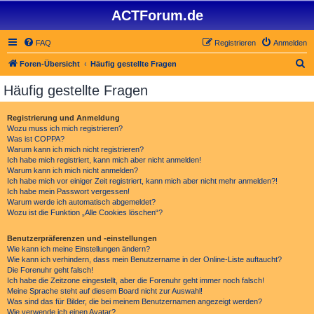
ACTForum.de
FAQ
Registrieren
Anmelden
S
Foren-Übersicht
Häufig gestellte Fragen
u
Häufig gestellte Fragen
c
h
Registrierung und Anmeldung
Wozu muss ich mich registrieren?
e
Was ist COPPA?
Warum kann ich mich nicht registrieren?
Ich habe mich registriert, kann mich aber nicht anmelden!
Warum kann ich mich nicht anmelden?
Ich habe mich vor einiger Zeit registriert, kann mich aber nicht mehr anmelden?!
Ich habe mein Passwort vergessen!
Warum werde ich automatisch abgemeldet?
Wozu ist die Funktion „Alle Cookies löschen“?
Benutzerpräferenzen und -einstellungen
Wie kann ich meine Einstellungen ändern?
Wie kann ich verhindern, dass mein Benutzername in der Online-Liste auftaucht?
Die Forenuhr geht falsch!
Ich habe die Zeitzone eingestellt, aber die Forenuhr geht immer noch falsch!
Meine Sprache steht auf diesem Board nicht zur Auswahl!
Was sind das für Bilder, die bei meinem Benutzernamen angezeigt werden?
Wie verwende ich einen Avatar?