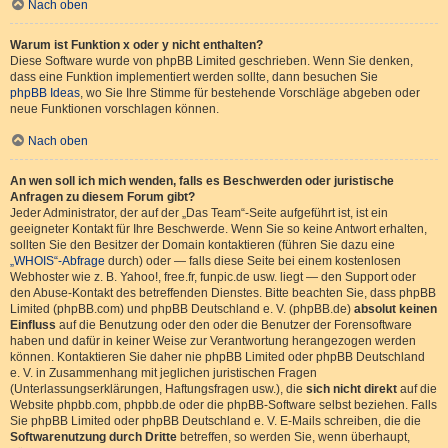
Nach oben
Warum ist Funktion x oder y nicht enthalten?
Diese Software wurde von phpBB Limited geschrieben. Wenn Sie denken,
dass eine Funktion implementiert werden sollte, dann besuchen Sie
phpBB Ideas
, wo Sie Ihre Stimme für bestehende Vorschläge abgeben oder
neue Funktionen vorschlagen können.
Nach oben
An wen soll ich mich wenden, falls es Beschwerden oder juristische
Anfragen zu diesem Forum gibt?
Jeder Administrator, der auf der „Das Team“-Seite aufgeführt ist, ist ein
geeigneter Kontakt für Ihre Beschwerde. Wenn Sie so keine Antwort erhalten,
sollten Sie den Besitzer der Domain kontaktieren (führen Sie dazu eine
„WHOIS“-Abfrage
durch) oder — falls diese Seite bei einem kostenlosen
Webhoster wie z. B. Yahoo!, free.fr, funpic.de usw. liegt — den Support oder
den Abuse-Kontakt des betreffenden Dienstes. Bitte beachten Sie, dass phpBB
Limited (phpBB.com) und phpBB Deutschland e. V. (phpBB.de)
absolut keinen
Einfluss
auf die Benutzung oder den oder die Benutzer der Forensoftware
haben und dafür in keiner Weise zur Verantwortung herangezogen werden
können. Kontaktieren Sie daher nie phpBB Limited oder phpBB Deutschland
e. V. in Zusammenhang mit jeglichen juristischen Fragen
(Unterlassungserklärungen, Haftungsfragen usw.), die
sich nicht direkt
auf die
Website phpbb.com, phpbb.de oder die phpBB-Software selbst beziehen. Falls
Sie phpBB Limited oder phpBB Deutschland e. V. E-Mails schreiben, die die
Softwarenutzung durch Dritte
betreffen, so werden Sie, wenn überhaupt,