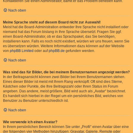
Kontaktieren Sie einen Administrator, damit er das Problem beheben kann.
Nach oben
Meine Sprache steht auf diesem Board nicht zur Auswahl!
Meist hat die Board-Administration entweder Ihre Sprache nicht installiert oder
niemand hat das Forum bislang in Ihre Sprache übersetzt. Fragen Sie ggf.
einen Board-Administrator, ob er das Sprachpaket, das Sie benötigen,
installieren kann. Falls es noch nicht existiert, würden wir uns freuen, wenn Sie
es übersetzen würden. Weitere Informationen dazu können auf der Website
von
phpBB Limited
oder auf
phpBB.de
gefunden werden.
Nach oben
Was sind das für Bilder, die bei meinem Benutzernamen angezeigt werden?
In der Beitragsansicht können zwei Bilder bei Ihrem Benutzernamen stehen.
Eines dieser Bilder ist meist mit Ihrem Rang verknüpft: Oft sind dies Sterne,
Kästchen oder Punkte, die Ihre Beitragszahl oder Ihren Status im Forum
angeben. Das andere, meist größere, Bild wird auch als „Avatar“ bezeichnet.
Es handelt sich hierbei in der Regel um ein persönliches Bild, welches von
Benutzer zu Benutzer unterschiedlich ist.
Nach oben
Wie verwende ich einen Avatar?
In Ihrem persönlichen Bereich können Sie unter „Profil“ einen Avatar über eine
der folgenden vier Methoden hinzufügen: Gravatar, Galerie, Remote oder