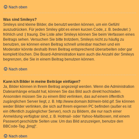
Nach oben
Was sind Smileys?
Smileys sind kleine Bilder, die benutzt werden können, um ein Gefühl
auszudrücken. Für jeden Smiley gibt es einen kurzen Code, z. B. bedeutet :)
fröhlich und :( traurig. Die Liste aller Smileys können Sie beim Verfassen eines
Beitrags sehen. Versuchen Sie bitte trotzdem, Smileys nicht zu häufig zu
benutzen, sie können einen Beitrag schnell unlesbar machen und ein
Moderator könnte deshalb Ihren Beitrag entsprechend überarbeiten oder gar
komplett löschen. Die Board-Administration kann auch die Anzahl der Smileys
begrenzen, die Sie in einem Beitrag benutzen können.
Nach oben
Kann ich Bilder in meine Beiträge einfügen?
Ja, Bilder können in Ihrem Beitrag angezeigt werden. Wenn die Administration
Dateianhänge erlaubt hat, können Sie das Bild auch direkt hochladen.
Ansonsten müssen Sie zu einem Bild verlinken, das auf einem öffentlich
zugänglichen Server liegt, z. B. http://www.domain.tld/mein-bild.gif. Sie können
weder Bilder verlinken, die sich auf Ihrem eigenen PC befinden (außer es ist
ein öffentlich zugänglicher Server), noch zu Bildern, die nur nach einer
Anmeldung verfügbar sind, z. B. Hotmail- oder Yahoo-Mailboxen, mit einem
Passwort geschützte Seiten usw. Um das Bild anzuzeigen, benutze den
BBCode-Tag „[img]“.
Nach oben